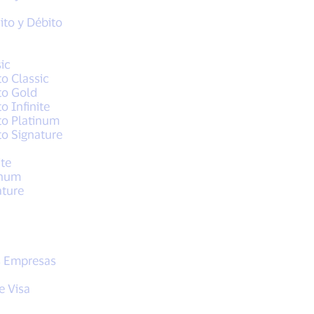
ito y Débito
sic
to Classic
ito Gold
to Infinite
ito Platinum
ito Signature
ite
tinum
ature
s Empresas
e Visa