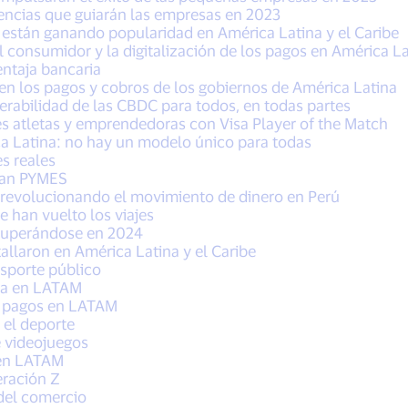
dencias que guiarán las empresas en 2023
es están ganando popularidad en América Latina y el Caribe
consumidor y la digitalización de los pagos en América Lat
entaja bancaria
 en los pagos y cobros de los gobiernos de América Latina
erabilidad de las CBDC para todos, en todas partes
s atletas y emprendedoras con Visa Player of the Match
ca Latina: no hay un modelo único para todas
s reales
san PYMES
 revolucionando el movimiento de dinero en Perú
e han vuelto los viajes
ecuperándose en 2024
tallaron en América Latina y el Caribe
nsporte público
ca en LATAM
 pagos en LATAM
 el deporte
 videojuegos
 en LATAM
eración Z
 del comercio