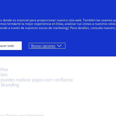
Saltar al contenido
Personas
Negocios
Innovadores
res donde es esencial para proporcionar nuestro sitio web. También las usamos p
s brindarte la mejor experiencia en línea, analizar tus visitas a nuestros sitios
yendo a través de nuestros socios de marketing). Para detalles, consulta nuestro
azar todo
Revisar opciones
les
 Visa
bles
 puedes realizar pagos con confianza
 Branding
tus Pagos por Internet