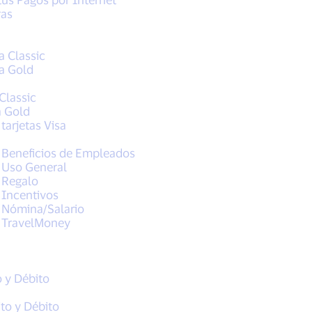
ras
a Classic
sa Gold
Classic
a Gold
tarjetas Visa
a Beneficios de Empleados
a Uso General
a Regalo
 Incentivos
a Nómina/Salario
a TravelMoney
o y Débito
ito y Débito