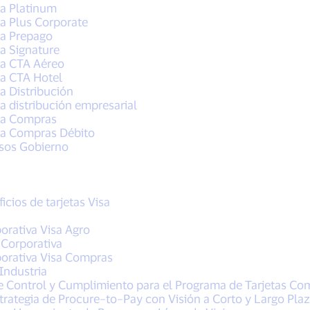
sa Platinum
sa Plus Corporate
sa Prepago
sa Signature
sa CTA Aéreo
sa CTA Hotel
sa Distribución
ra distribución empresarial
isa Compras
isa Compras Débito
lsos Gobierno
cios de tarjetas Visa
porativa Visa Agro
a Corporativa
rporativa Visa Compras
Industria
de Control y Cumplimiento para el Programa de Tarjetas Co
trategia de Procure–to–Pay con Visión a Corto y Largo Pla