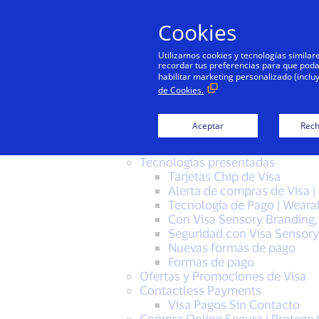
Cookies
Utilizamos cookies y tecnologías simila
recordar tus preferencias para que podamo
habilitar marketing personalizado (inclu
Sitemap
de Cookies.
Aceptar
Rech
Visa, un líder confiable en pagos digita
Paga con Visa
Tecnologías presentadas
Tarjetas Chip de Visa
Alerta de compras de Visa |
Tecnología de Pago | Weara
Con Visa Sensory Branding,
Seguridad con Visa Sensory
Nuevas formas de pago
Formas de pago
Ofertas y Promociones de Visa
Contactless Payments
Visa Pagos Sin Contacto
Compra Online Segura | Protege 