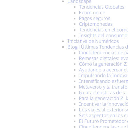
Landscape
Tendencias Globales
Ecommerce
Pagos seguros
Criptomonedas
Tendencias en el comer
Insights del consumido
Iniciativa de Numéricos
Blog | Últimas Tendencias d
Cinco tendencias de 
Remesas digitales: ev
Cómo la generación Z 
Ayudando a acercar el
Impulsando la Innovac
Intensificando esfuerz
Metaverso y la transfo
6 características de l
Para la generación Z, l
Incentivar la innovaci
Los viajes al exterior
Seis aspectos en los c
El Futuro Prometedor d
Cinco tendencias que 