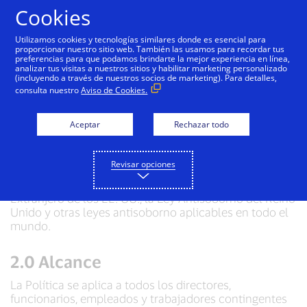
Saltar al contenido
Cookies
Utilizamos cookies y tecnologías similares donde es esencial para
proporcionar nuestro sitio web. También las usamos para recordar tus
preferencias para que podamos brindarte la mejor experiencia en línea,
Política Antisoborno de
analizar tus visitas a nuestros sitios y habilitar marketing personalizado
(incluyendo a través de nuestros socios de marketing). Para detalles,
Visa Inc.
consulta nuestro
Aviso de Cookies.
Aceptar
Rechazar todo
1.0 Propósito
Visa Inc. implementó esta Política Antisoborno (la
Revisar opciones
“Política”) para cumplir con los requisitos y las
restricciones de la Ley de Prácticas Corruptas en el
Extranjero de los EE. UU., la Ley Antisoborno del Reino
Unido y otras leyes antisoborno aplicables en todo el
mundo.
2.0 Alcance
La Política se aplica a todos los directores,
funcionarios, empleados y trabajadores contingentes