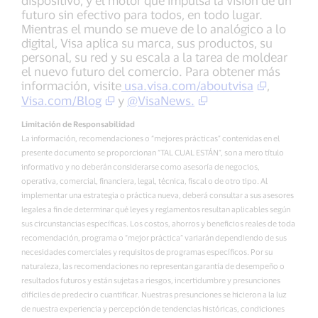
dispositivo, y el motor que impulsa la visión de un
futuro sin efectivo para todos, en todo lugar.
Mientras el mundo se mueve de lo analógico a lo
digital, Visa aplica su marca, sus productos, su
personal, su red y su escala a la tarea de moldear
el nuevo futuro del comercio. Para obtener más
información, visite
usa.visa.com/aboutvisa
,
Visa.com/Blog
y
@VisaNews.
Limitación de Responsabilidad
La información, recomendaciones o “mejores prácticas” contenidas en el
presente documento se proporcionan “TAL CUAL ESTÁN”, son a mero título
informativo y no deberán considerarse como asesoría de negocios,
operativa, comercial, financiera, legal, técnica, fiscal o de otro tipo. Al
implementar una estrategia o práctica nueva, deberá consultar a sus asesores
legales a fin de determinar qué leyes y reglamentos resultan aplicables según
sus circunstancias específicas. Los costos, ahorros y beneficios reales de toda
recomendación, programa o “mejor práctica” variarán dependiendo de sus
necesidades comerciales y requisitos de programas específicos. Por su
naturaleza, las recomendaciones no representan garantía de desempeño o
resultados futuros y están sujetas a riesgos, incertidumbre y presunciones
difíciles de predecir o cuantificar. Nuestras presunciones se hicieron a la luz
de nuestra experiencia y percepción de tendencias históricas, condiciones