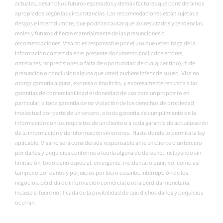
actuales, desarrollos futuros esperados y demás factores que consideramos
apropiados según las circunstancias. Las recomendaciones están sujetas a
riesgos e incertidumbre, que podrían causar que los resultados y tendencias
reales y futuros difieran materialmente de las presunciones o
recomendaciones. Visa no es responsable por el uso que usted haga de la
información contenida en el presente documento (incluidos errores,
omisiones, imprecisiones o falta de oportunidad de cualquier tipo), ni de
presunción o conclusión alguna que usted pudiere inferir de su uso. Visa no
otorga garantía alguna, expresa o implícita, y expresamente renuncia a las
garantías de comerciabilidad e idoneidad de uso para un propósito en
particular, a toda garantía de no violación de los derechos de propiedad
intelectual por parte de un tercero, a toda garantía de cumplimiento de la
información con los requisitos de un cliente o a toda garantía de actualización
de la información y de información sin errores. Hasta donde lo permita la ley
aplicable, Visa no será considerada responsable ante un cliente o un tercero
por daños y perjuicios conforme a teoría alguna de derecho, incluyendo sin
limitación, todo daño especial, emergente, incidental o punitivo, como así
tampoco por daños y perjuicios por lucro cesante, interrupción de los
negocios, pérdida de información comercial u otra pérdida monetaria,
incluso si fuere notificada de la posibilidad de que dichos daños y perjuicios
ocurran.