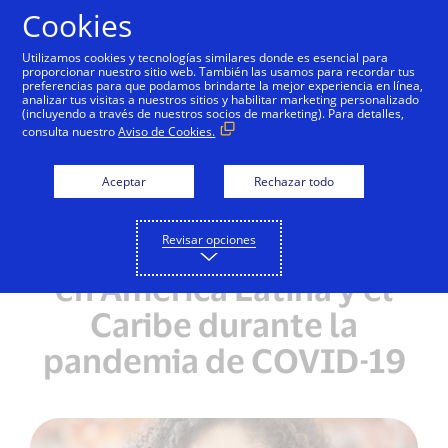
Saltar al contenido
Cookies
Utilizamos cookies y tecnologías similares donde es esencial para
proporcionar nuestro sitio web. También las usamos para recordar tus
preferencias para que podamos brindarte la mejor experiencia en línea,
analizar tus visitas a nuestros sitios y habilitar marketing personalizado
NOTAS DE PRENSA
(incluyendo a través de nuestros socios de marketing). Para detalles,
consulta nuestro
Aviso de Cookies.
En el 2020 los niveles de
transacciones de e-
Aceptar
Rechazar todo
Commerce registran un
Revisar opciones
crecimiento sostenido
en América Latina y el
Caribe durante la
pandemia de COVID-19