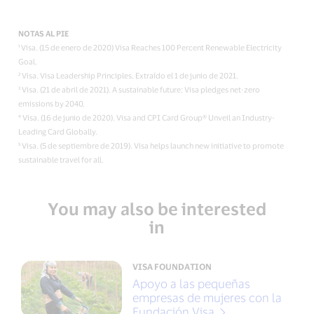
NOTAS AL PIE
¹ Visa. (15 de enero de 2020) Visa Reaches 100 Percent Renewable Electricity
Goal.
² Visa. Visa Leadership Principles. Extraído el 1 de junio de 2021.
³ Visa. (21 de abril de 2021). A sustainable future: Visa pledges net-zero
emissions by 2040.
⁴ Visa. (16 de junio de 2020). Visa and CPI Card Group® Unveil an Industry-
Leading Card Globally.
⁵ Visa. (5 de septiembre de 2019). Visa helps launch new initiative to promote
sustainable travel for all.
You may also be interested
in
VISA FOUNDATION
Apoyo a las pequeñas
empresas de mujeres con la
Fundación Visa