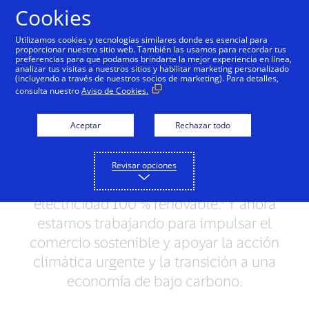
Saltar al contenido
Cookies
Utilizamos cookies y tecnologías similares donde es esencial para
proporcionar nuestro sitio web. También las usamos para recordar tus
preferencias para que podamos brindarte la mejor experiencia en línea,
Damos el ejemplo
Personas + Posibilidades
Bri
analizar tus visitas a nuestros sitios y habilitar marketing personalizado
(incluyendo a través de nuestros socios de marketing). Para detalles,
consulta nuestro
Aviso de Cookies.
Juntos, podemos hacer
Aceptar
Rechazar todo
más por nuestro planeta
Hemos logrado la neutralidad de carbono
Revisar opciones
en nuestras operaciones y la transición a
electricidad 100 % renovable.¹ Y ahora
estamos trabajando para impulsar el
comercio sostenible y apoyar la acción
climática urgente y la transición a una
economía de bajo carbono.