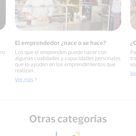
El emprendedor ¿nace o se hace?
¿
tro
Los que el emprenden puede nacer con
Pa
algunas cualidades y ca­pacidades personales
tr
que lo ayuden en los emprendimientos que
so
reali­zan.
Ve
Ver más
Otras categorías