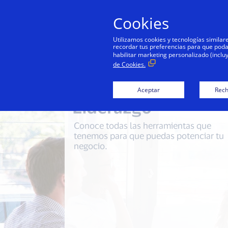
Cookies
Utilizamos cookies y tecnologías simila
recordar tus preferencias para que podamo
habilitar marketing personalizado (inclu
de Cookies.
Aceptar
Rech
Liderazgo
Conoce todas las herramientas que
tenemos para que puedas potenciar tu
negocio.