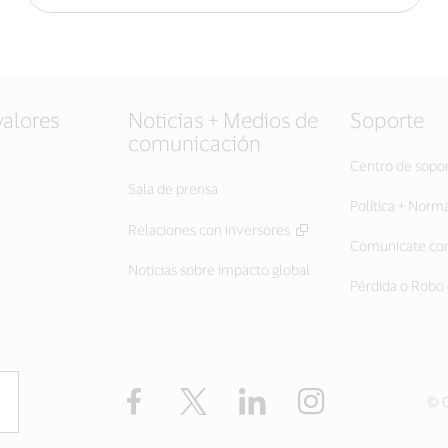
valores
Noticias + Medios de
Soporte
comunicación
Centro de sopo
Sala de prensa
Política + Norm
Relaciones con inversores
Comunícate con
Noticias sobre impacto global
Pérdida o Robo 
Facebook
Twitter
LinkedIn
Instagram
© C