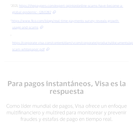
pagos
una
2021;
https://thepaypers.com/expert-opinion/online-scams-have-become-a-
automáticos
estafa
global-epidemic--1260282
autorizados
de
https://www.fico.com/blogs/real-time-payments-survey-reveals-growth-
(APP)
RTP²
abandonan
usage-and-scams
su
institución
https://corporate.visa.com/content/dam/vcom/corporate/products/documents/a
financiera³
scam-whitepaper.pdf
Para pagos instantáneos, Visa es la
respuesta
Como líder mundial de pagos, Visa ofrece un enfoque
multifinanciero y multired para monitorear y prevenir
fraudes y estafas de pago en tiempo real.