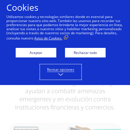
Saltar al contenido
Cookies
Utilizamos cookies y tecnologías similares donde es esencial para
proporcionar nuestro sitio web. También las usamos para recordar tus
preferencias para que podamos brindarte la mejor experiencia en línea,
Visa presenta conjunto
analizar tus visitas a nuestros sitios y habilitar marketing personalizado
(incluyendo a través de nuestros socios de marketing). Para detalles,
de funcionalidades de
consulta nuestro
Aviso de Cookies.
seguridad para ayudar a
Aceptar
Rechazar todo
prevenir e interrumpir el
fraude en pagos
Revisar opciones
Nuevos servicios de seguridad de pagos
ayudan a combatir amenazas
emergentes y en evolución contra
instituciones financieras y comercios.