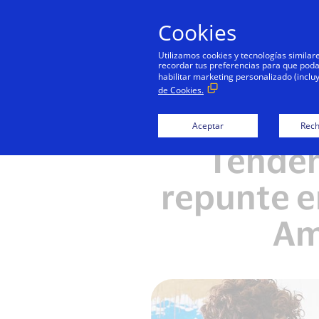
Cookies
Utilizamos cookies y tecnologías simila
recordar tus preferencias para que podamo
habilitar marketing personalizado (inclu
de Cookies.
Aceptar
Rech
Tenden
repunte e
Am