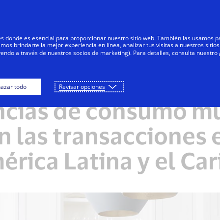
Saltar al contenido
Personas
Negocios
Innovadores
res donde es esencial para proporcionar nuestro sitio web. También las usamos p
s brindarte la mejor experiencia en línea, analizar tus visitas a nuestros sitios
yendo a través de nuestros socios de marketing). Para detalles, consulta nuestro
azar todo
Revisar opciones
NOTAS DE PRENSA
cias de consumo m
n las transacciones e
érica Latina y el Car