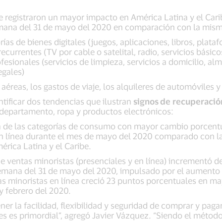
registraron un mayor impacto en América Latina y el Carib
emana del 31 de mayo del 2020 en comparación con la mis
rías de bienes digitales (juegos, aplicaciones, libros, plat
recurrentes (TV por cable o satelital, radio, servicios básic
rofesionales (servicios de limpieza, servicios a domicilio,
egales)
 aéreas, los gastos de viaje, los alquileres de automóviles y
ntificar dos tendencias que ilustran
signos de
recuperación
departamento, ropa y productos electrónicos:
na de las categorías de consumo con mayor cambio porcent
en línea durante el mes de mayo del 2020 comparado con l
érica Latina y el Caribe.
e ventas minoristas (presenciales y en línea) incrementó d
emana del 31 de mayo del 2020, impulsado por el aumento 
s minoristas en línea creció 23 puntos porcentuales en 
y febrero del 2020.
tener la facilidad, flexibilidad y seguridad de comprar y pag
 es primordial”, agregó Javier Vázquez. “Siendo el método