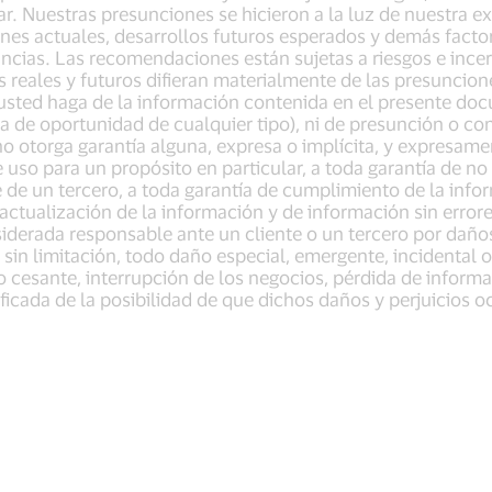
icar. Nuestras presunciones se hicieron a la luz de nuestra 
ones actuales, desarrollos futuros esperados y demás fact
ncias. Las recomendaciones están sujetas a riesgos e ince
s reales y futuros difieran materialmente de las presunci
usted haga de la información contenida en el presente doc
ta de oportunidad de cualquier tipo), ni de presunción o c
 no otorga garantía alguna, expresa o implícita, y expresame
 uso para un propósito en particular, a toda garantía de no
e de un tercero, a toda garantía de cumplimiento de la info
 actualización de la información y de información sin error
siderada responsable ante un cliente o un tercero por daño
sin limitación, todo daño especial, emergente, incidental 
ro cesante, interrupción de los negocios, pérdida de inform
ificada de la posibilidad de que dichos daños y perjuicios o