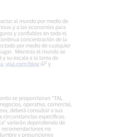
onectar al mundo por medio de
presas y a las economías para
uros y confiables en todo el
ontinua concentración de la
nectado por medio de cualquier
o lugar. Mientras el mundo se
 y su escala a la tarea de
1
sa
,
visa.com/blog
y
mento se proporcionan “TAL
egocios, operativa, comercial,
ueva, deberá consultar a sus
s circunstancias específicas.
ca” variarán dependiendo de
las recomendaciones no
tidumbre y presunciones