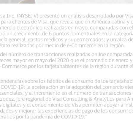
sa Inc. (NYSE: V) presentó un análisis desarrollado por Vis
 para clientes de Visa, que revela que en América Latina y e
mercio electrónico realizadas en mayo, comparadas con el
stró un crecimiento de 6 puntos porcentuales en la categor
ncía general, gastos médicos y supermercados; y un alza d
bito realizadas por medio de e-Commerce en la región.
 del número de transacciones realizadas online comparada
 veces mayor en mayo del 2020 que el promedio de enero y
e-Commerce por los tarjetahabientes de la región durante e
 tendencias sobre los hábitos de consumo de los tarjetahab
COVID-19: la aceleración en la adopción del comercio elect
esenciales, y el incremento en el número de transacciones 
uez, jefe regional de Visa Consulting & Analytics para Amé
 digitales y el conocimiento de Visa permiten apoyar a inst
idades y mejorar las experiencias de pago de los consumid
rados por la pandemia de COVID-19.”