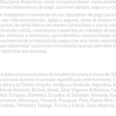
ituciones financieras como comercios tienen como priorid
ormas innovadoras de pago, que sean rápidas, seguras y c
r trabajando e innovando en sus soluciones de pago para br
 vez más convenientes, ágiles y seguras, tanto al realizar
 puntos de venta físicos de manera contactless o con el mín
 Analytics (VCA), consultores y expertos en métodos de pag
tes, emisores y comercios, para identificar oportunidades
onocimiento de la industria de pagos con una visión estraté
para desarrollar soluciones innovadoras que les permiten a 
 optimizar sus recursos.
se a datos transaccionales de VisaNet de enero a mayo de 
 semana durante el período especificado anteriormente. El 
 Latina y el Caribe: Anguila, Antigua y Barbuda, Argentina
ibe de Holanda, Bolivia, Brasil, Islas Vírgenes Británicas, C
ca, Curazao, Dominica, Ecuador, El Salvador, Granada, Gu
tserrat, Nicaragua, Panamá, Paraguay, Perú, Puerto Rico, St
nadinas, Trinidad y Tobago, Turcas y Caicos, Islas Vírgenes