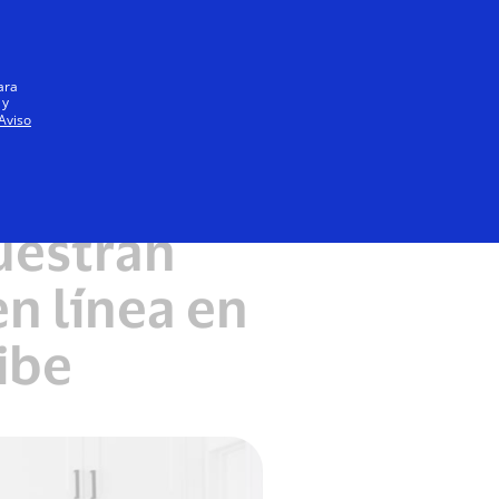
Iniciar sesión / registrarse
Todos
ara
 y
Aviso
uestran
n línea en
ibe