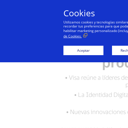
Cookies
Utilizamos cookies y tecnologías simila
recordar tus preferencias para que podamo
habilitar marketing personalizado (inclu
de Cookies.
Visa reinv
Aceptar
Rech
prod
•
Visa reúne a líderes d
•
La Identidad Digital
•
Nuevas innovaciones ci