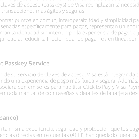
las claves de acceso (passkeys) de Visa reemplazan la neces
í transacciones más ágiles y seguras.
ontrar puntos en común, interoperabilidad y simplicidad pa
diseñadas específicamente para pagos, representan un en
man la identidad sin interrumpir la experiencia de pago", di
ridad al reducir la fricción cuando pagamos en línea, con c
nt Passkey Service
 de su servicio de claves de acceso, Visa está integrando
lsando una experiencia de pago más fluida y segura. Ademá
sociará con emisores para habilitar Click to Pay y Visa Pa
a entrada manual de contraseñas y detalles de la tarjeta de
 banco)
en la misma experiencia, seguridad y protección que los pag
encias directas entre cuentas (ACH), han quedado fuera de 