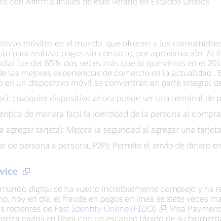
rá con Affirm a finales de este verano en Estados Unidos.
sitivos móviles en el mundo que ofrecen a los consumidores
sto para realizar pagos sin contacto, por aproximación. Al f
dial fue del 65%, dos veces más que lo que vimos en el 20
 las mejores experiencias de comercio en la actualidad . 
o en un dispositivo móvil se convertirán en parte integral de
ar): cualquier dispositivo ahora puede ser una terminal de 
entica de manera fácil la identidad de la persona al compra
 agregar tarjeta): Mejora la seguridad al agregar una tarjeta
ar de persona a persona, P2P): Permite el envío de dinero e
rvice
l mundo digital se ha vuelto increíblemente complejo y ha
cho, hoy en día, el fraude en pagos en línea es siete veces
s recientes de
Fast Identity Online (FIDO)
, Visa Payment
oriza pagos en línea con un escaneo rápido de su biometría,