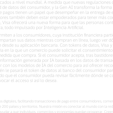
rcados a nivel mundial. A medida que nuevas regulaciones 
d de datos del consumidor, y la Gen AI transforma la form
 de pagos tienen un papel que desempeñar en la entrega de 
ores también deben estar empoderados para tener más cont
n, Visa ofrecerá una nueva forma para que las personas con
 todo impulsado por Inteligencia Artificial.
miten a los consumidores, cuya institución financiera parti
mpartan sus datos mientras compran en línea, luego ver d
 desde su aplicación bancaria. Con tokens de datos, Visa y
ia en la que un comercio puede solicitar el consentimiento
edida que compra. Si el consumidor acepta, tras bastidore
información generada por IA basada en los datos de transa
ar con los modelos de IA del comercio para así ofrecer re
én le pasará el token de datos al banco del consumidor pa
do que el consumidor pueda revisar fácilmente dónde se c
ocar el acceso si así lo desea.
os digitales, facilitando transacciones de pago entre consumidores, comerc
00 países y territorios. Nuestra misión es conectar al mundo con la re
a ayudar a que individuos, comercios y economías puedan prosperar. Cree