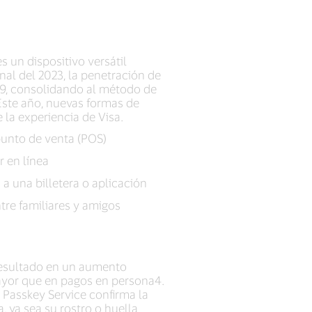
 un dispositivo versátil
inal del 2023, la penetración de
19, consolidando al método de
Este año, nuevas formas de
 la experiencia de Visa.
punto de venta (POS)
r en línea
 a una billetera o aplicación
ntre familiares y amigos
 resultado en un aumento
 mayor que en pagos en persona4.
 Passkey Service confirma la
 ya sea su rostro o huella