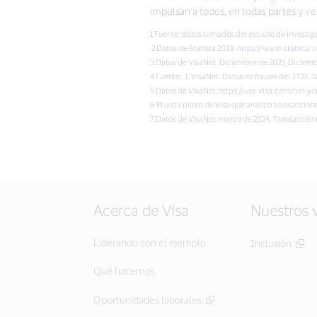
impulsan a todos, en todas partes y 
1 Fuente: datos tomados del estudio de invest
2 Datos de Statista 2023:
https://www.statista
3 Datos de VisaNet. Diciembre de 2023, Diciem
4 Fuente: 1. VisaNet. Datos de fraude del 3T23. 
5 Datos de VisaNet, https://usa.visa.com/run-yo
6 Prueba piloto de Visa que analizó transaccion
7 Datos de VisaNet, marzo de 2024. Transaccione
Acerca de Visa
Nuestros 
Liderando con el ejemplo
Inclusión
Qué hacemos
Oportunidades laborales