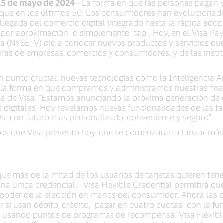
15 de mayo de 2024
—La forma en que las personas pagan 
 que en los últimos 50. Los consumidores han evolucionad
llegada del comercio digital integrado hasta la rápida adop
or aproximación” o simplemente “tap". Hoy, en el Visa Pa
sa (NYSE: V) dio a conocer nuevos productos y servicios que
ras de empresas, comercios y consumidores, y de las instit
n punto crucial: nuevas tecnologías como la Inteligencia Art
 forma en que compramos y administramos nuestras finanzas
gia de Visa. "Estamos anunciando la próxima generación de
 digitales. Hoy revelamos nuevas funcionalidades de las tar
s a un futuro más personalizado, conveniente y seguro".
os que Visa presentó hoy, que se comenzarán a lanzar más 
ue más de la mitad de los usuarios de tarjetas quieren ten
na única credencial. Visa Flexible Credential permitirá que
poder de la elección en manos del consumidor. Ahora las 
 si usan débito, crédito, “pagar en cuatro cuotas” con la f
r usando puntos de programas de recompensa. Visa Flexible