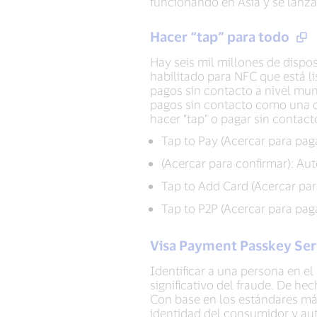
funcionando en Asia y se lanza
Hacer “tap” para todo
Hay seis mil millones de dispo
habilitado para NFC que está li
pagos sin contacto a nivel mun
pagos sin contacto como una de
hacer “tap” o pagar sin contact
Tap to Pay (Acercar para pag
(Acercar para confirmar): Aut
Tap to Add Card (Acercar para
Tap to P2P (Acercar para pag
Visa Payment Passkey Se
Identificar a una persona en e
significativo del fraude. De he
Con base en los estándares má
identidad del consumidor y aut