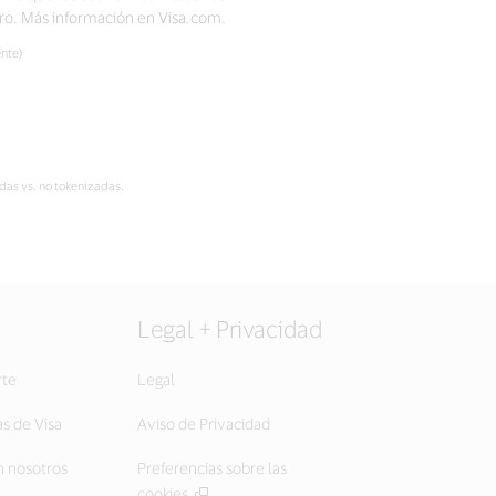
ro. Más información en Visa.com.
nte)
das vs. no tokenizadas.
Legal + Privacidad
rte
Legal
as de Visa
Aviso de Privacidad
 nosotros
Preferencias sobre las
cookies