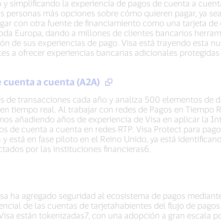
do y simplificando la experiencia de pagos de cuenta a cue
 las personas más opciones sobre cómo quieren pagar, ya sea
agar con otra fuente de financiamiento como una tarjeta de
toda Europa, dando a millones de clientes bancarios herra
ción de sus experiencias de pago. Visa está trayendo esta n
es a ofrecer experiencias bancarias adicionales protegidas
e cuenta a cuenta (A2A)
es de transacciones cada año y analiza 500 elementos de d
5 en tiempo real. Al trabajar con redes de Pagos en Tiempo R
os añadiendo años de experiencia de Visa en aplicar la Inte
agos de cuenta a cuenta en redes RTP. Visa Protect para pag
 está en fase piloto en el Reino Unido, ya está identifican
tados por las instituciones financieras6.
isa ha agregado seguridad al ecosistema de pagos mediante
ncial de las cuentas de tarjetahabientes del flujo de pagos
Visa están tokenizadas7, con una adopción a gran escala p