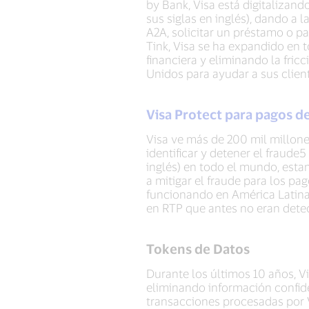
by Bank, Visa está digitalizan
sus siglas en inglés), dando a
A2A, solicitar un préstamo o p
Tink, Visa se ha expandido en 
financiera y eliminando la fric
Unidos para ayudar a sus client
Visa Protect para pagos d
Visa ve más de 200 mil millon
identificar y detener el fraude
inglés) en todo el mundo, estam
a mitigar el fraude para los p
funcionando en América Latina y
en RTP que antes no eran detec
Tokens de Datos
Durante los últimos 10 años, V
eliminando información confide
transacciones procesadas por 