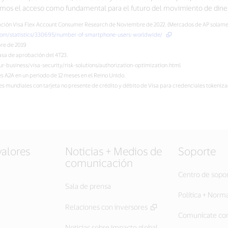
vemos el acceso como fundamental para el futuro del movimiento de dine
igación Visa Flex Account Consumer Research de Noviembre de 2022. (Mercados de AP solame
.com/statistics/330695/number-of-smartphone-users-worldwide/
bre de 2019
Tasa de aprobación del 4T23.
ur-business/visa-security/risk-solutions/authorization-optimization.html
es A2A en un periodo de 12 meses en el Reino Unido.
s mundiales con tarjeta no presente de crédito y débito de Visa para credenciales tokeniza
valores
Noticias + Medios de
Soporte
comunicación
Centro de sopo
Sala de prensa
Política + Norm
Relaciones con inversores
Comunícate con
Noticias sobre impacto global