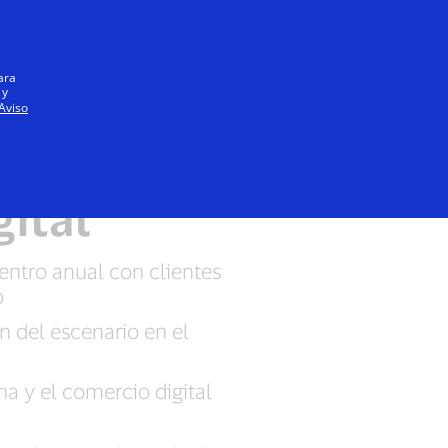
Iniciar sesión / registrarse
Todos
ara
 y
Aviso
vela nuevos
gital
entro anual con clientes
o
n del escenario en el
na y el comercio digital