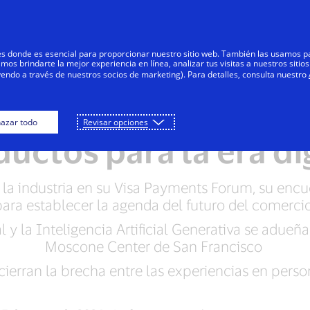
Saltar al contenido
Personas
Negocios
Innovadores
res donde es esencial para proporcionar nuestro sitio web. También las usamos p
s brindarte la mejor experiencia en línea, analizar tus visitas a nuestros sitios
yendo a través de nuestros socios de marketing). Para detalles, consulta nuestro
enta la tarjeta y re
azar todo
Revisar opciones
uctos para la era di
e la industria en su Visa Payments Forum, su encu
para establecer la agenda del futuro del comerci
 y la Inteligencia Artificial Generativa se adueña
Moscone Center de San Francisco
erran la brecha entre las experiencias en perso