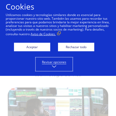
Saltar al contenido
Cookies
Utilizamos cookies y tecnologías similares donde es esencial para
proporcionar nuestro sitio web. También las usamos para recordar tus
preferencias para que podamos brindarte la mejor experiencia en línea,
30 años de IA y
analizar tus visitas a nuestros sitios y habilitar marketing personalizado
(incluyendo a través de nuestros socios de marketing). Para detalles,
seguimos contando
consulta nuestro
Aviso de Cookies.
Para la primera red de pagos impulsada
Aceptar
Rechazar todo
por Inteligencia Artificial (IA), la IA
generativa marca una nueva era
Revisar opciones
Por Rajat Taneja, presidente de
technología de Visa