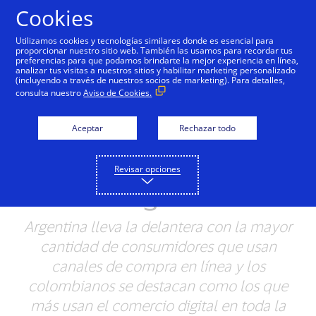
Saltar al contenido
Cookies
Utilizamos cookies y tecnologías similares donde es esencial para
proporcionar nuestro sitio web. También las usamos para recordar tus
preferencias para que podamos brindarte la mejor experiencia en línea,
Cuatro de cada diez
analizar tus visitas a nuestros sitios y habilitar marketing personalizado
(incluyendo a través de nuestros socios de marketing). Para detalles,
consumidores de Visa en
consulta nuestro
Aviso de Cookies.
América Latina y el
Aceptar
Rechazar todo
Caribe son usuarios
activos del comercio
Revisar opciones
digital
Argentina lleva la delantera con la mayor
cantidad de consumidores que usan
canales de compra en línea y los
colombianos se destacan como los que
más usan el comercio digital en toda la