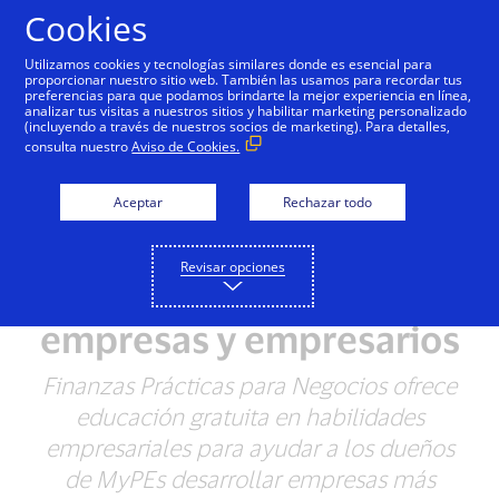
Saltar al contenido
Cookies
Utilizamos cookies y tecnologías similares donde es esencial para
proporcionar nuestro sitio web. También las usamos para recordar tus
preferencias para que podamos brindarte la mejor experiencia en línea,
analizar tus visitas a nuestros sitios y habilitar marketing personalizado
NOTAS DE PRENSA
(incluyendo a través de nuestros socios de marketing). Para detalles,
consulta nuestro
Aviso de Cookies.
Visa expande Finanzas
Aceptar
Rechazar todo
Prácticas para Negocios:
Recursos educativos
Revisar opciones
gratuitos para pequeñas
empresas y empresarios
Finanzas Prácticas para Negocios ofrece
educación gratuita en habilidades
empresariales para ayudar a los dueños
de MyPEs desarrollar empresas más