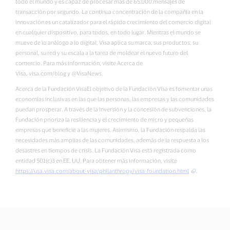
todo el mundo y es capaz de procesar más de 65.000 mensajes de
transacción por segundo. La continua concentración de la compañía en la
innovación es un catalizador para el rápido crecimiento del comercio digital
en cualquier dispositivo, para todos, en todo lugar. Mientras el mundo se
mueve de lo análogo a lo digital, Visa aplica su marca, sus productos, su
personal, su red y su escala a la tarea de moldear el nuevo futuro del
comercio. Para más información, visite Acerca de
Visa, visa.com/blog y @VisaNews.
Acerca de la Fundación VisaEl objetivo de la Fundación Visa es fomentar unas
economías inclusivas en las que las personas, las empresas y las comunidades
puedan prosperar. A través de la inversión y la concesión de subvenciones, la
Fundación prioriza la resiliencia y el crecimiento de micro y pequeñas
empresas que beneficie a las mujeres. Asimismo, la Fundación respalda las
necesidades más amplias de las comunidades, además de la respuesta a los
desastres en tiempos de crisis. La Fundación Visa está registrada como
entidad 501(c)3 en EE. UU. Para obtener más información, visite
https://usa.visa.com/about-visa/philanthropy/visa-foundation.html
.