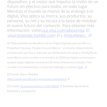
dispositivo, y el motor que impulsa la visión de un
futuro sin efectivo para todos, en todo lugar.
Mientras el mundo se mueve de lo análogo a lo
digital, Visa aplica su marca, sus productos, su
personal, su red y su escala a la tarea de moldear
el nuevo futuro del comercio. Para obtener más
información, visite
usa.visa.com/aboutvisa
,
visacorporate.tumblr.com
y
@VisaNews.
[1] "Descubriendo los Beneficios de los Pagos Digitales para las Micro y
Pequeñas Empresas: Perspectivas de México", un estudio independiente
comisionado por Visa y realizado por 60 Decibels encuestó a 753 MyPEs en
todo México entre octubre y noviembre de 2020 que habían comenzado a
aceptar pagos digitales durante los 18 meses anteriores al estudio. Para
acceder a la metodología y a todos los hallazgos, consulte
[link].
[2] Fuente: Banco Mundial
https://www.worldbank.org/en/topic/smefinance
[3] Fuente:
Censos Económicos 2019 INEGI
(Instituto Nacional de
Estadística y Geografía)