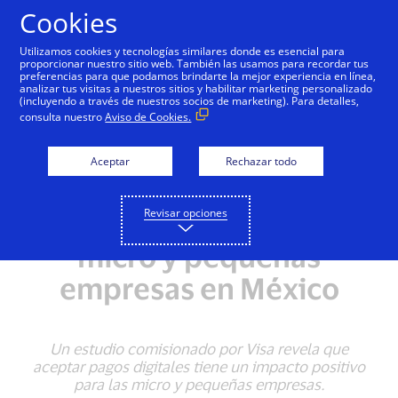
Saltar al contenido
Cookies
Utilizamos cookies y tecnologías similares donde es esencial para
proporcionar nuestro sitio web. También las usamos para recordar tus
preferencias para que podamos brindarte la mejor experiencia en línea,
analizar tus visitas a nuestros sitios y habilitar marketing personalizado
NOTAS DE PRENSA
(incluyendo a través de nuestros socios de marketing). Para detalles,
consulta nuestro
Aviso de Cookies.
Acceso a tecnología de
pagos impulsa la
Aceptar
Rechazar todo
inclusión digital y la
Revisar opciones
recuperación de las
micro y pequeñas
empresas en México
Un estudio comisionado por Visa revela que
aceptar pagos digitales tiene un impacto positivo
para las micro y pequeñas empresas.