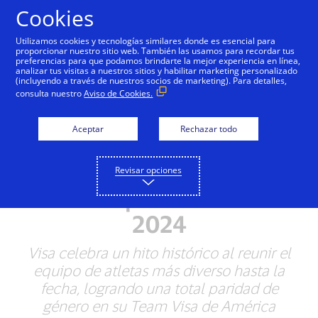
Saltar al contenido
Cookies
Utilizamos cookies y tecnologías similares donde es esencial para
proporcionar nuestro sitio web. También las usamos para recordar tus
preferencias para que podamos brindarte la mejor experiencia en línea,
Visa impulsa la igualdad
analizar tus visitas a nuestros sitios y habilitar marketing personalizado
(incluyendo a través de nuestros socios de marketing). Para detalles,
de género en el deporte,
consulta nuestro
Aviso de Cookies.
honrando el recorrido de
Aceptar
Rechazar todo
los atletas del Team Visa
de América Latina y el
Revisar opciones
Caribe que van a París
2024
Visa celebra un hito histórico al reunir el
equipo de atletas más diverso hasta la
fecha, logrando una total paridad de
género en su Team Visa de América