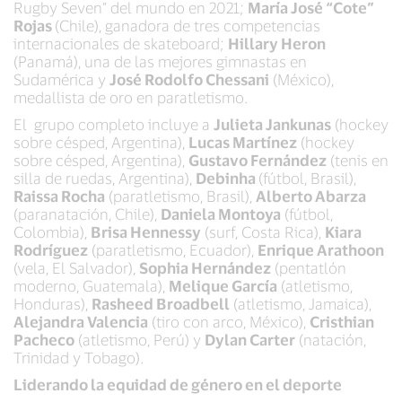
Rugby Seven” del mundo en 2021;
María José “Cote”
Rojas
(Chile), ganadora de tres competencias
internacionales de skateboard;
Hillary Heron
(Panamá), una de las mejores gimnastas en
Sudamérica y
José Rodolfo Chessani
(México),
medallista de oro en paratletismo.
El grupo completo incluye a
Julieta Jankunas
(hockey
sobre césped, Argentina),
Lucas Martínez
(hockey
sobre césped, Argentina),
Gustavo Fernández
(tenis en
silla de ruedas, Argentina),
Debinha
(fútbol, Brasil),
Raissa Rocha
(paratletismo, Brasil),
Alberto Abarza
(paranatación, Chile),
Daniela Montoya
(fútbol,
Colombia),
Brisa Hennessy
(surf, Costa Rica),
Kiara
Rodríguez
(paratletismo, Ecuador),
Enrique Arathoon
(vela, El Salvador),
Sophia Hernández
(pentatlón
moderno, Guatemala),
Melique García
(atletismo,
Honduras),
Rasheed Broadbell
(atletismo, Jamaica),
Alejandra Valencia
(tiro con arco, México),
Cristhian
Pacheco
(atletismo, Perú) y
Dylan Carter
(natación,
Trinidad y Tobago).
Liderando la equidad de género en el deporte