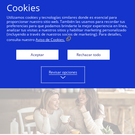
Saltar al contenido
Cookies
Utilizamos cookies y tecnologías similares donde es esencial para
proporcionar nuestro sitio web. También las usamos para recordar tus
preferencias para que podamos brindarte la mejor experiencia en línea,
Descubre beneficios
analizar tus visitas a nuestros sitios y habilitar marketing personalizado
(incluyendo a través de nuestros socios de marketing). Para detalles,
exclusivos para ti
consulta nuestro
Aviso de Cookies.
Desde beneficios en suscripciones,
Aceptar
Rechazar todo
seguros de viajes, servicios médico online
las 24 hs y mucho más.
Revisar opciones