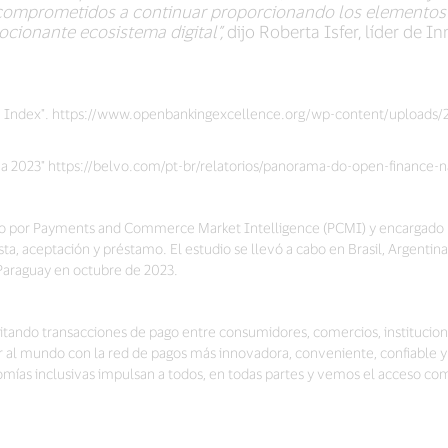
s comprometidos a continuar proporcionando los elementos 
ocionante ecosistema digital”,
dijo Roberta Isfer, líder de 
e Index". https://www.openbankingexcellence.org/wp-content/uploads/
a 2023" https://belvo.com/pt-br/relatorios/panorama-do-open-finance-n
ado por Payments and Commerce Market Intelligence (PCMI) y encargado p
a, aceptación y préstamo. El estudio se llevó a cabo en Brasil, Argentina
Paraguay en octubre de 2023.
acilitando transacciones de pago entre consumidores, comercios, instituc
ar al mundo con la red de pagos más innovadora, conveniente, confiable y
ías inclusivas impulsan a todos, en todas partes y vemos el acceso co