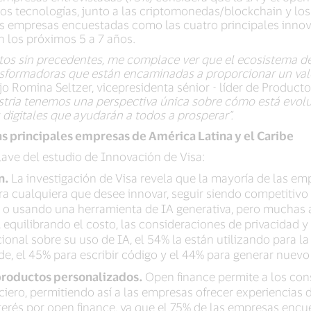
os tecnologías, junto a las criptomonedas/blockchain y los
 las empresas encuestadas como las cuatro principales inn
n los próximos 5 a 7 años.
os sin precedentes, me complace ver que el ecosistema de
nsformadoras que están encaminadas a proporcionar un valo
dijo Romina Seltzer, vicepresidenta sénior - líder de Produc
stria tenemos una perspectiva única sobre cómo está evolu
 digitales que ayudarán a todos a prosperar”.
as principales empresas de América Latina y el Caribe
ave del estudio de Innovación de Visa:
ón.
La investigación de Visa revela que la mayoría de las e
ara cualquiera que desee innovar, seguir siendo competitivo
 o usando una herramienta de IA generativa, pero muchas
equilibrando el costo, las consideraciones de privacidad y 
onal sobre su uso de IA, el 54% la están utilizando para la
ude, el 45% para escribir código y el 44% para generar nuev
productos personalizados.
Open finance permite a los co
ciero, permitiendo así a las empresas ofrecer experiencia
nterés por open finance, ya que el 75% de las empresas encu