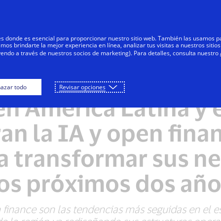
Saltar al contenido
Personas
Negocios
Innovadores
res donde es esencial para proporcionar nuestro sitio web. También las usamos p
s brindarte la mejor experiencia en línea, analizar tus visitas a nuestros sitios
yendo a través de nuestros socios de marketing). Para detalles, consulta nuestro
e Visa revela que la
azar todo
Revisar opciones
en América Latina y 
an la IA y open fin
a transformar sus n
os próximos dos añ
 finance son las tendencias más seguidas en el 