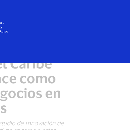
Iniciar sesión / registrarse
Todos
ara
 y
Aviso
s empresas
el Caribe
ance como
egocios en
os
estudio de Innovación de