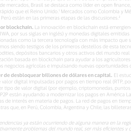
de mercados, Brasil se destaca como líder en open finance
 rápido que el Reino Unido.¹ Mercados como Colombia y Mé
 Perú están en las primeras etapas de las discusiones.²
por blockchain.
La innovación en blockchain está emergiend
WA, por sus siglas en inglés) y monedas digitales emitidas
onadas como la tercera tecnología con más impacto que se
tamos siendo testigos de los primeros destellos de esta te
ties, depósitos bancarios y otros activos del mundo real 
ación basada en blockchain para ayudar a los agricultores 
los negocios agrícolas e impulsando nuevas oportunidades 
r de desbloquear billones de dólares en capital.
El estud
 valor digital impulsadas por pagos en tiempo real (RTP, po
r tipo de valor digital (por ejemplo, criptomonedas, punto
as P2P están ayudando a modernizar los pagos en América La
as de interés en materia de pagos. La red de pagos en tiemp
ras que, en Perú, Colombia, Argentina y Chile, las billete
endencias ya están ocurriendo de alguna manera en la reg
tivamente problemas del mundo real, ser más eficientes y 