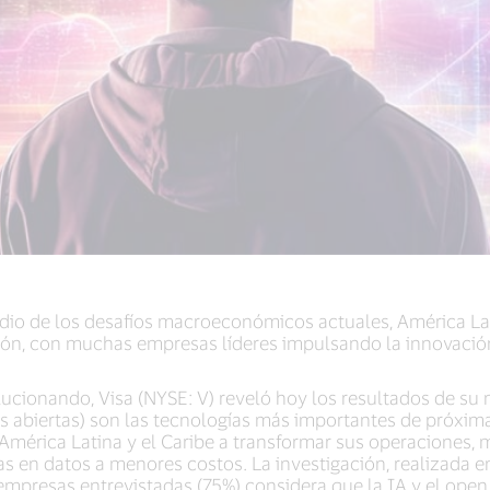
io de los desafíos macroeconómicos actuales, América Lat
vación, con muchas empresas líderes impulsando la innovación
ionando, Visa (NYSE: V) reveló hoy los resultados de su n
as abiertas) son las tecnologías más importantes de próxim
mérica Latina y el Caribe a transformar sus operaciones, m
s en datos a menores costos. La investigación, realizada e
 empresas entrevistadas (75%) considera que la IA y el ope