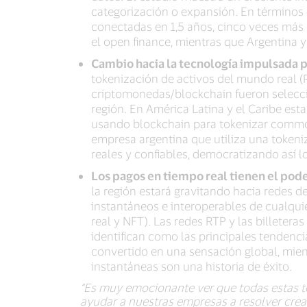
categorización o expansión. En términos 
conectadas en 1,5 años, cinco veces más
el open finance, mientras que Argentina y
Cambio hacia la tecnología impulsada 
tokenización de activos del mundo real (R
criptomonedas/blockchain fueron selecci
región. En América Latina y el Caribe es
usando blockchain para tokenizar commodi
empresa argentina que utiliza una tokeniz
reales y confiables, democratizando así 
Los pagos en tiempo real tienen el pode
la región estará gravitando hacia redes de
instantáneos e interoperables de cualquie
real y NFT). Las redes RTP y las billeter
identifican como las principales tendenci
convertido en una sensación global, mient
instantáneas son una historia de éxito.
“Es muy emocionante ver que todas estas t
ayudar a nuestras empresas a resolver crea