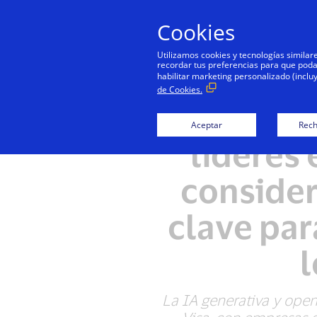
Cookies
Utilizamos cookies y tecnologías simila
recordar tus preferencias para que podamo
habilitar marketing personalizado (inclu
de Cookies.
Estudio d
Aceptar
Rech
líderes 
consider
clave par
l
La IA generativa y open