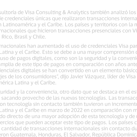
ultoría de Visa Consulting & Analytics también analizó los
e credenciales únicas que realizaron transacciones intern
Latinoamérica y el Caribe. Los países y territorios con la
ernacionales que hicieron transacciones presenciales con V
Rico, Brasil y Chile.
ternacionales han aumentado el uso de credenciales Visa p
Latina y el Caribe. Esto se debe a una mayor comprensión d
uso de pagos digitales, como son la seguridad y la convenie
mplia de este tipo de pagos en comparación con años ante
edenciales digitales se han convertido en un elemento básico
ajes de los consumidores”, dijo Javier Vázquez, líder de Vis
érica Latina y el Caribe.
ridad y la conveniencia, otro dato que se destaca en el es
án sacando provecho de las nuevas tecnologías. Las transac
con tecnología sin contacto también tuvieron un incremento
Latina y el Caribe en marzo de 2022 en comparación con 
tado directo de una mayor adopción de esta tecnología y de
ercios que pueden aceptar este tipo de pagos. Los países 
 cantidad de transacciones internacionales sin contacto du
eron Guatemala, Honduras, El Salvador, República Domini