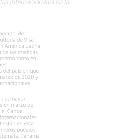
as internacionales en la
uperado, de
ultoría de Visa
en América Latina
n de las medidas
umento tanto en
nes
a del país en que
 marzo de 2020 y
ternacionales
on el mayor
es en marzo de
el Caribe
 internacionales
9 están en esta
rimeros puestos
Guatemala, Panamá