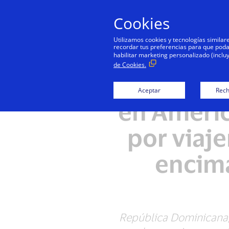
Cookies
Utilizamos cookies y tecnologías simila
recordar tus preferencias para que podamo
habilitar marketing personalizado (inclu
de Cookies.
Según Vi
Aceptar
Rech
en Améric
por viaj
encima
República Dominicana, P