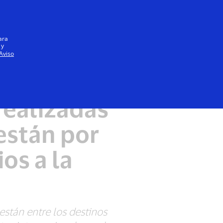
Iniciar sesión / registrarse
Todos
ara
 y
Aviso
s de pago
realizadas
están por
os a la
están entre los destinos