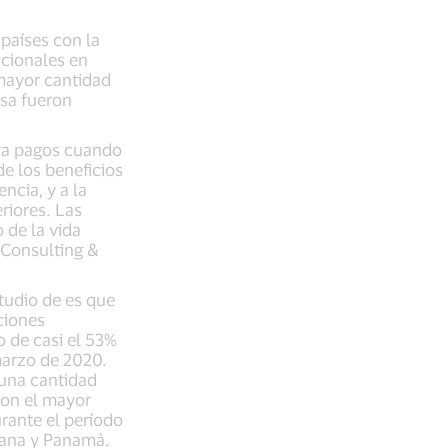
 países con la
acionales en
 mayor cantidad
isa fueron
ara pagos cuando
e los beneficios
ncia, y a la
riores. Las
 de la vida
a Consulting &
tudio de es que
ciones
 de casi el 53%
marzo de 2020.
 una cantidad
con el mayor
rante el período
cana y Panamá.