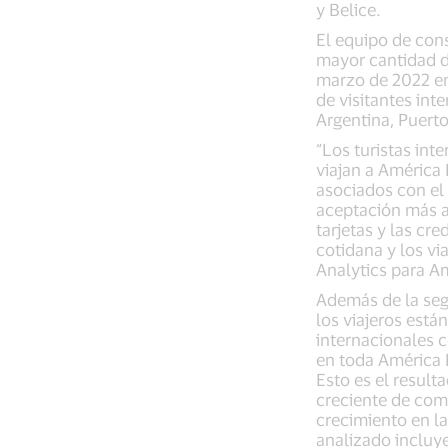
y Belice.
El equipo de cons
mayor cantidad d
marzo de 2022 en 
de visitantes int
Argentina, Puerto 
“Los turistas in
viajan a América 
asociados con el 
aceptación más a
tarjetas y las cr
cotidana y los vi
Analytics para Am
Además de la segu
los viajeros est
internacionales 
en toda América 
Esto es el resul
creciente de com
crecimiento en la
analizado incluy