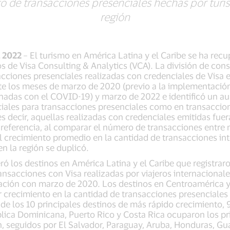
 de transacciones presenciales hechas por turist
región
l 2022
– El turismo en América Latina y el Caribe se ha rec
 de Visa Consulting & Analytics (VCA). La división de cons
acciones presenciales realizadas con credenciales de Visa 
nte los meses de marzo de 2020 (previo a la implementació
ionadas con el COVID-19) y marzo de 2022 e identificó un a
ciales para transacciones presenciales como en transaccio
es decir, aquellas realizadas con credenciales emitidas fuer
referencia, al comparar el número de transacciones entre
l crecimiento promedio en la cantidad de transacciones in
n la región se duplicó.
ó los destinos en América Latina y el Caribe que registrar
ansacciones con Visa realizadas por viajeros internacional
ción con marzo de 2020. Los destinos en Centroamérica y 
r crecimiento en la cantidad de transacciones presenciales
de los 10 principales destinos de más rápido crecimiento, 
lica Dominicana, Puerto Rico y Costa Rica ocuparon los p
ión, seguidos por El Salvador, Paraguay, Aruba, Honduras, 