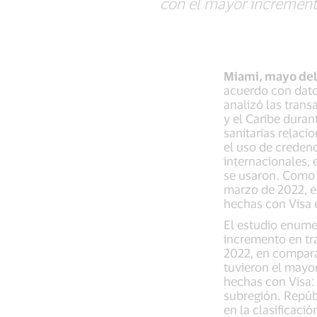
con el mayor incremento
Miami, mayo de
acuerdo con datos
analizó las trans
y el Caribe dura
sanitarias relac
el uso de creden
internacionales, 
se usaron. Como 
marzo de 2022, e
hechas con Visa e
El estudio enumer
incremento en tr
2022, en compara
tuvieron el mayo
hechas con Visa: 
subregión. Repúb
en la clasificac