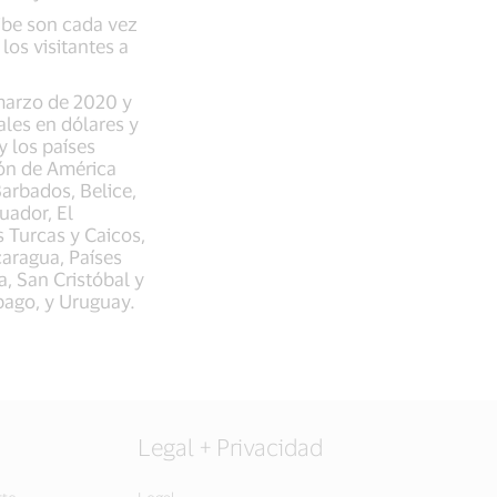
ribe son cada vez
los visitantes a
 marzo de 2020 y
les en dólares y
y los países
gión de América
Barbados, Belice,
uador, El
 Turcas y Caicos,
caragua, Países
, San Cristóbal y
obago, y Uruguay.
Legal + Privacidad