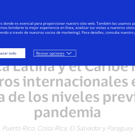
Saltar al contenido
Personas
Negocios
Innovadores
res donde es esencial para proporcionar nuestro sitio web. También las usamos p
s brindarte la mejor experiencia en línea, analizar tus visitas a nuestros sitios
yendo a través de nuestros socios de marketing). Para detalles, consulta nuestro
sa, las transaccione
azar todo
Revisar opciones
a Latina y el Caribe 
eros internacionales 
 de los niveles previ
pandemia
uerto Rico, Costa Rica, El Salvador y Paraguay 