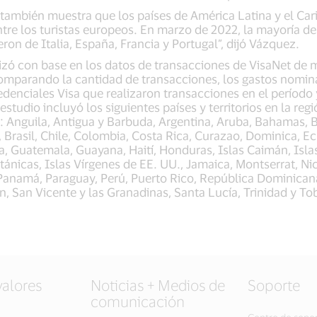
 también muestra que los países de América Latina y el Ca
re los turistas europeos. En marzo de 2022, la mayoría de 
eron de Italia, España, Francia y Portugal”, dijó Vázquez.
alizó con base en los datos de transacciones de VisaNet de
mparando la cantidad de transacciones, los gastos nomina
edenciales Visa que realizaron transacciones en el período 
 estudio incluyó los siguientes países y territorios en la re
e: Anguila, Antigua y Barbuda, Argentina, Aruba, Bahamas, 
 Brasil, Chile, Colombia, Costa Rica, Curazao, Dominica, Ec
, Guatemala, Guayana, Haití, Honduras, Islas Caimán, Islas
itánicas, Islas Vírgenes de EE. UU., Jamaica, Montserrat, Ni
 Panamá, Paraguay, Perú, Puerto Rico, República Dominicana
n, San Vicente y las Granadinas, Santa Lucía, Trinidad y T
valores
Noticias + Medios de
Soporte
comunicación