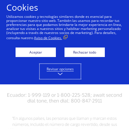
Saltar al contenido
Cookies
Utilizamos cookies y tecnologías similares donde es esencial para
proporcionar nuestro sitio web. También las usamos para recordar tus
preferencias para que podamos brindarte la mejor experiencia en línea,
Obtén ayuda
analizar tus visitas a nuestros sitios y habilitar marketing personalizado
(incluyendo a través de nuestros socios de marketing). Para detalles,
consulta nuestro
Aviso de Cookies.
¿Necesitas ayuda? Llámanos
Aceptar
Rechazar todo
Por pérdida o robo de tarjeta, por favor llámanos:
Revisar opciones
Ecuador: 1-999-119 or 1-800-225-528; await second
dial tone, then dial: 800-847-2911
*En algunos países, las personas que llaman y marcan estos
números, incluido el número de cargo revertido, desde sus