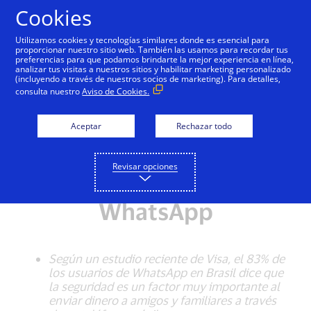
Saltar al contenido
Cookies
Utilizamos cookies y tecnologías similares donde es esencial para
proporcionar nuestro sitio web. También las usamos para recordar tus
preferencias para que podamos brindarte la mejor experiencia en línea,
analizar tus visitas a nuestros sitios y habilitar marketing personalizado
NOTA DE PRENSA
(incluyendo a través de nuestros socios de marketing). Para detalles,
consulta nuestro
Aviso de Cookies.
Solución de Visa ofrece
Aceptar
Rechazar todo
mayor seguridad a las
transferencias de
Revisar opciones
persona a persona en
WhatsApp
Según un estudio reciente de Visa, el 83% de
los usuarios de WhatsApp en Brasil dice que
la seguridad es un factor muy importante al
enviar dinero a amigos y familiares a través