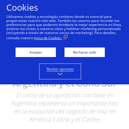
Saltar al contenido
Cookies
Utilizamos cookies y tecnologías similares donde es esencial para
proporcionar nuestro sitio web. También las usamos para recordar tus
preferencias para que podamos brindarte la mejor experiencia en línea,
analizar tus visitas a nuestros sitios y habilitar marketing personalizado
NOTAS DE PRENSA
(incluyendo a través de nuestros socios de marketing). Para detalles,
consulta nuestro
Aviso de Cookies.
Visa establece
operaciones en
Aceptar
Rechazar todo
Argentina y nombra
Revisar opciones
gerente general para
Argentina y el Cono Sur
El inicio de la operación con base en
Argentina representa un importante hito
en la evolución del negocio de Visa en
América Latina y el Caribe.