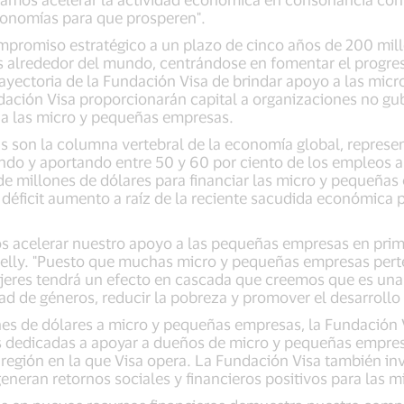
conomías para que prosperen".
promiso estratégico a un plazo de cinco años de 200 mill
 alrededor del mundo, centrándose en fomentar el progre
trayectoria de la Fundación Visa de brindar apoyo a las mic
dación Visa proporcionarán capital a organizaciones no g
 a las micro y pequeñas empresas.
 son la columna vertebral de la economía global, represe
ndo y aportando entre 50 y 60 por ciento de los empleos a
de millones de dólares para financiar las micro y pequeña
 déficit aumento a raíz de la reciente sacudida económica
acelerar nuestro apoyo a las pequeñas empresas en prime
Kelly. "Puesto que muchas micro y pequeñas empresas pert
eres tendrá un efecto en cascada que creemos que es una
dad de géneros, reducir la pobreza y promover el desarrollo
es de dólares a micro y pequeñas empresas, la Fundación 
s dedicadas a apoyar a dueños de micro y pequeñas empres
región en la que Visa opera. La Fundación Visa también inv
generan retornos sociales y financieros positivos para las