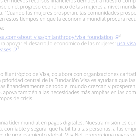
es en nuevos recursos financieros demuestra nuestro comp
e en el progreso económico de las mujeres a nivel mundia
sa. "Cuando las mujeres prosperan, las comunidades prosp
n estos tiempos en que la economía mundial procura recup
e:
3
isa.com/about-visa/philanthropy/visa-foundation
ra apoyar el desarrollo económico de las mujeres:
usa.vis
3
eases
o filantrópico de Visa, colabora con organizaciones caritat
prioridad central de la Fundación Visa es ayudar a que l
das financieramente de todo el mundo crezcan y prosperen.
), apoya también a las necesidades más amplias en las co
mpos de crisis.
añía líder mundial en pagos digitales. Nuestra misión es c
, confiable y segura, que habilita a las personas, a las em
d de procesamiento global, VisaNet, proporciona pagos seg