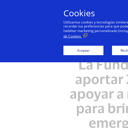
Cookies
Utilizamos cookies y tecnologías simila
recordar tus preferencias para que podamo
habilitar marketing personalizado (inclu
de Cookies.
Aceptar
Rech
La Fund
aportar 
apoyar a
para bri
emerg