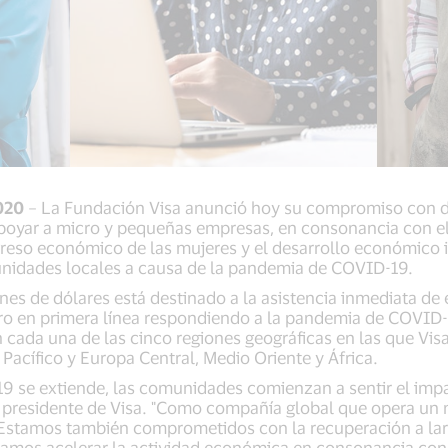
2020
– La Fundación Visa anunció hoy su compromiso con d
poyar a micro y pequeñas empresas, en consonancia con el 
reso económico de las mujeres y el desarrollo económico i
nidades locales a causa de la pandemia de COVID-19.
nes de dólares está destinado a la asistencia inmediata d
ucro en primera línea respondiendo a la pandemia de COVID
n cada una de las cinco regiones geográficas en las que Vi
a Pacífico y Europa Central, Medio Oriente y África.
19 se extiende, las comunidades comienzan a sentir el imp
 y presidente de Visa. "Como compañía global que opera un
Estamos también comprometidos con la recuperación a la
mos acelerar la actividad económica en consonancia con 