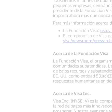
"Doscientos millones de dólar
pequeñas empresas, centrándos
presidente de la Fundación Vi
importa ahora más que nunca e
Para más información acerca d
La Fundación Visa:
usa.v
El compromiso de Visa pa
visa/newsroom/press-rel
Acerca de la Fundación Visa
La Fundación Visa, el organism
comunidades subatendidas. La 
de bajos recursos y subatendi
EE. UU. como entidad 501(c)(3
respuestas humanitarias en tie
Acerca de Visa Inc.
Visa Inc. (NYSE: V) es la comp
la red de pagos más innovadora
prosperar. Nuestra avanzada re