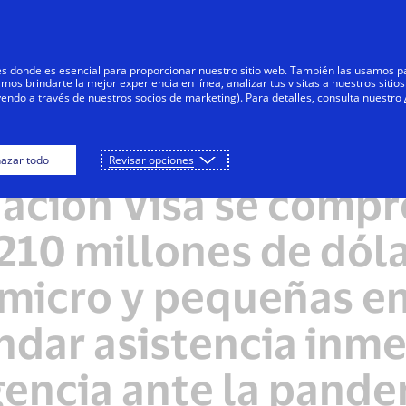
Saltar al contenido
Personas
Negocios
Innovadores
res donde es esencial para proporcionar nuestro sitio web. También las usamos p
s brindarte la mejor experiencia en línea, analizar tus visitas a nuestros sitios
yendo a través de nuestros socios de marketing). Para detalles, consulta nuestro
azar todo
Revisar opciones
NOTAS DE PRENSA
ación Visa se comp
210 millones de dól
 micro y pequeñas e
ndar asistencia inm
encia ante la pande