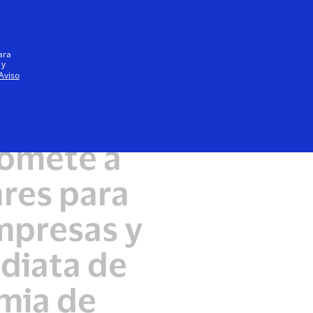
Iniciar sesión / registrarse
Todos
ara
 y
Aviso
romete a
ares para
mpresas y
ediata de
mia de