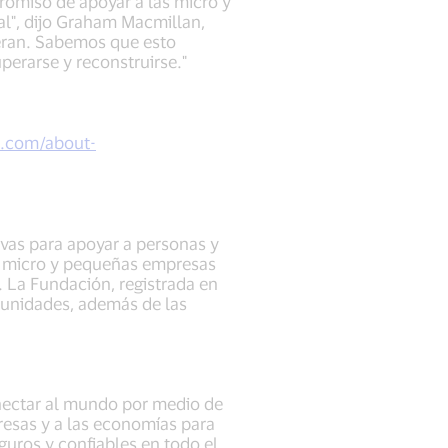
romiso de apoyar a las micro y
l", dijo Graham Macmillan,
eran. Sabemos que esto
erarse y reconstruirse."
a.com/about-
ivas para apoyar a personas y
as micro y pequeñas empresas
 La Fundación, registrada en
munidades, además de las
onectar al mundo por medio de
presas y a las economías para
uros y confiables en todo el