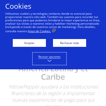
Saltar al contenido
Cookies
Utilizamos cookies y tecnologías similares donde es esencial para
proporcionar nuestro sitio web. También las usamos para recordar tus
preferencias para que podamos brindarte la mejor experiencia en línea,
analizar tus visitas a nuestros sitios y habilitar marketing personalizado
NOTAS DE PRENSA
(incluyendo a través de nuestros socios de marketing). Para detalles,
consulta nuestro
Aviso de Cookies.
Visa y YellowPepper
forman alianza para
Aceptar
Rechazar todo
acelerar las nuevas
Revisar opciones
soluciones de pago en
América Latina y el
Caribe
YellowPepper ayudará a las instituciones
financieras de la región a implementar
nuevas experiencias de pago para sus