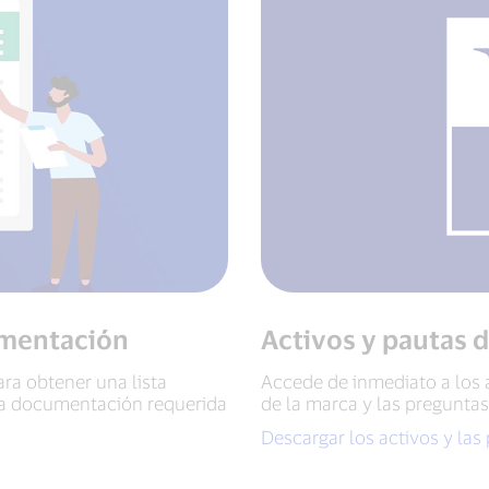
umentación
Activos y pautas 
ara obtener una lista
Accede de inmediato a los a
la documentación requerida
de la marca y las preguntas
Descargar los activos y las