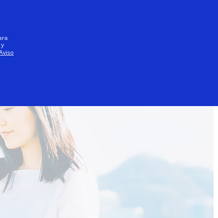
Iniciar sesión / registrarse
Todos
ara
 y
Aviso