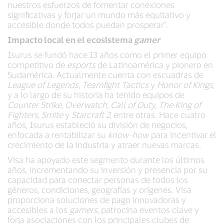
nuestros esfuerzos de fomentar conexiones
significativas y forjar un mundo más equitativo y
accesible donde todos puedan prosperar”.
Impacto local en el ecosistema
gamer
Isurus se fundó hace 13 años como el primer equipo
competitivo de
esports
de Latinoamérica y pionero en
Sudamérica. Actualmente cuenta con escuadras de
League of Legends
,
Teamfight Tactics
y
Honor of Kings
,
y a lo largo de su historia ha tenido equipos de
Counter Strike, Overwatch, Call of Duty, The King of
Fighters, Smite
y
Starcraft 2
, entre otras. Hace cuatro
años, Isurus estableció su división de negocios,
enfocada a rentabilizar su
know-how
para incentivar el
crecimiento de la industria y atraer nuevas marcas.
Visa ha apoyado este segmento durante los últimos
años, incrementando su inversión y presencia por su
capacidad para conectar personas de todos los
géneros, condiciones, geografías y orígenes. Visa
proporciona soluciones de pago innovadoras y
accesibles a los
gamers
, patrocina eventos clave y
forja asociaciones con los principales clubes de