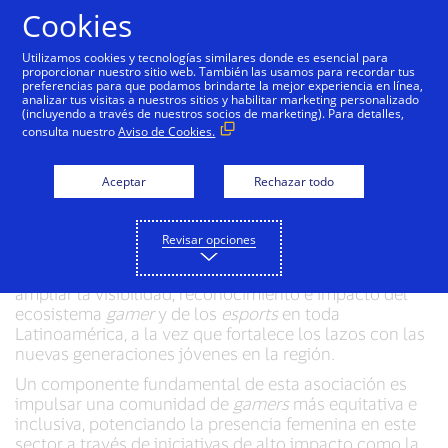
Saltar al contenido
Cookies
Utilizamos cookies y tecnologías similares donde es esencial para
proporcionar nuestro sitio web. También las usamos para recordar tus
preferencias para que podamos brindarte la mejor experiencia en línea,
Isurus anuncia alianza
analizar tus visitas a nuestros sitios y habilitar marketing personalizado
(incluyendo a través de nuestros socios de marketing). Para detalles,
histórica con Visa
consulta nuestro
Aviso de Cookies.
Aceptar
Rechazar todo
Miami, FL
–
30 de mayo de 2024. Isurus, uno de los
equipos de
esports
más importantes de Latinoamérica
con operaciones en Argentina, Brasil, Chile y México, y
Revisar opciones
Visa, líder mundial en pagos digitales, anunciaron hoy
un acuerdo de patrocinio. La nueva alianza busca
ampliar la visibilidad, reconocimiento e impacto del
ecosistema
gamer
y de los
esports
en toda
Latinoamérica, a la vez que fortalece los lazos con las
nuevas generaciones jóvenes en la región.
Un componente fundamental de esta asociación es
impulsar una comunidad de
gamers
más equitativa e
inclusiva, potenciando la presencia femenina en este
sector a través de iniciativas de alto impacto como la