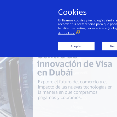
Cookies
Utilizamos cookies y tecnologías simila
recordar tus preferencias para que podamo
habilitar marketing personalizado (inclu
de Cookies.
Aceptar
Rech
Centro de
innovación de Visa
en Dubái
Explore el futuro del comercio y el
impacto de las nuevas tecnologías en
la manera en que compramos,
pagamos y cobramos.