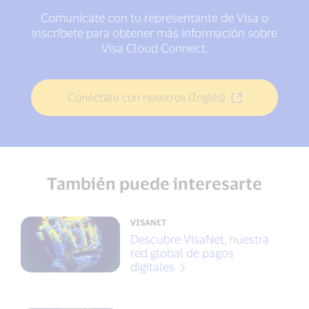
Comunícate con tu representante de Visa o
inscríbete para obtener más información sobre
Visa Cloud Connect.
Conéctate con nosotros (Inglés)
También puede interesarte
VISANET
Descubre VisaNet, nuestra
red global de pagos
digitales