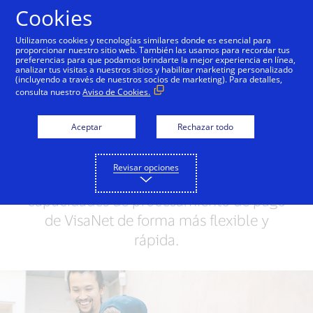
Saltar al contenido
Cookies
Utilizamos cookies y tecnologías similares donde es esencial para
proporcionar nuestro sitio web. También las usamos para recordar tus
preferencias para que podamos brindarte la mejor experiencia en línea,
VisaNet
Visa Cloud Connect
VisaNet + AI
analizar tus visitas a nuestros sitios y habilitar marketing personalizado
(incluyendo a través de nuestros socios de marketing). Para detalles,
consulta nuestro
Aviso de Cookies.
Visa Cloud Connect
Aceptar
Rechazar todo
Visa Cloud Connect te conecta a VisaNet
con tu infraestructura basada en la nube.
Revisar opciones
Accede a las potentes y seguras
capacidades de procesamiento de pago
de VisaNet de forma más flexible y
rápida.