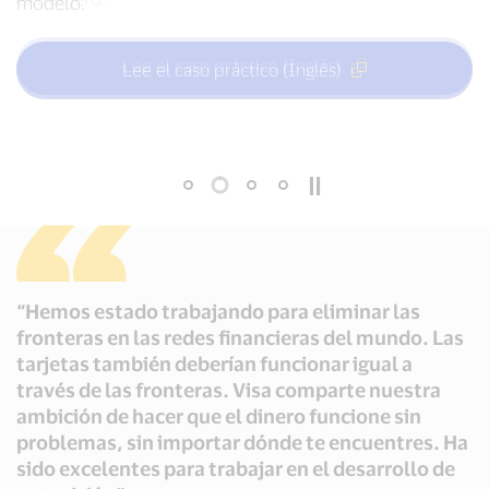
modelo.
Lee el caso práctico (Inglés)
Lee el caso práctico (Inglés)
Lee el caso práctico (Inglés)
Lee el caso práctico (Inglés)
“Hemos estado trabajando para eliminar las
fronteras en las redes financieras del mundo. Las
tarjetas también deberían funcionar igual a
través de las fronteras. Visa comparte nuestra
ambición de hacer que el dinero funcione sin
problemas, sin importar dónde te encuentres. Ha
sido excelentes para trabajar en el desarrollo de