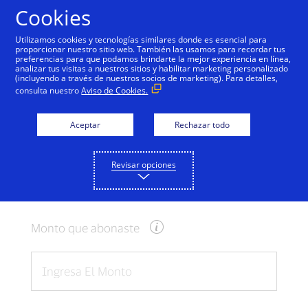
Saltar al contenido
Cookies
Utilizamos cookies y tecnologías similares donde es esencial para
proporcionar nuestro sitio web. También las usamos para recordar tus
preferencias para que podamos brindarte la mejor experiencia en línea,
Calculadora de tipo de
analizar tus visitas a nuestros sitios y habilitar marketing personalizado
(incluyendo a través de nuestros socios de marketing). Para detalles,
cambio
consulta nuestro
Aviso de Cookies.
Usa el conversor a continuación para
Aceptar
Rechazar todo
determinar la tasa que se podría aplicar
cuando uses tu tarjeta Visa para pagar
Revisar opciones
cuando viajes al exterior.