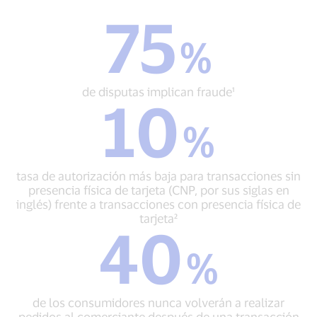
75
75
%
%
de
disputas
implican
de disputas implican fraude¹
10
fraude¹
10
%
%
tasa
de
autorización
tasa de autorización más baja para transacciones sin
más
presencia física de tarjeta (CNP, por sus siglas en
baja
inglés) frente a transacciones con presencia física de
para
tarjeta²
40
transacciones
40
sin
%
%
presencia
de
física
los
de
consumidores
tarjeta
de los consumidores nunca volverán a realizar
nunca
(CNP,
pedidos al comerciante después de una transacción