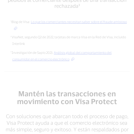
volverán
por
rechazada³
a
sus
realizar
siglas
pedidos
en
Blog de Visa:
Lo que los comerciantes necesitan saber sobre el fraude amistoso
al
inglés)
comerciante
frente
VisaNet, segundo Q2 de 2022, tarjetas de marca Visa en la Red de Visa, incluido
después
a
de
Interlink
transacciones
una
con
Investigación de Sapio 2021:
Análisis global del comportamiento del
transacción
presencia
consumidor en el comercio electrónico
rechazada³
física
de
tarjeta²
Mantén las transacciones en
movimiento con Visa Protect
Con soluciones que abarcan todo el proceso de pago,
Visa Protect ayuda a que el comercio electrónico sea
más simple, seguro y exitoso. Y están respaldados por