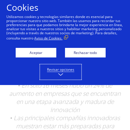
Saltar al contenido
Cookies
Utilizamos cookies y tecnologías similares donde es esencial para
proporcionar nuestro sitio web. También las usamos para recordar tus
preferencias para que podamos brindarte la mejor experiencia en línea,
analizar tus visitas a nuestros sitios y habilitar marketing personalizado
NOTAS DE PRENSA
(incluyendo a través de nuestros socios de marketing). Para detalles,
consulta nuestro
Aviso de Cookies.
Nuevo estudio de Visa
revela salto en
Aceptar
Rechazar todo
innovación en América
Revisar opciones
Latina y el Caribe
•
En solo 16 meses hubo un 24% de
aumento en empresas que se encuentran
en una etapa avanzada y madura de
innovación
•
Las principales compañías innovadoras
muestran estar más preparadas para