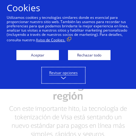
Saltar al contenido
Cookies
Utilizamos cookies y tecnologías similares donde es esencial para
proporcionar nuestro sitio web. También las usamos para recordar tus
preferencias para que podamos brindarte la mejor experiencia en línea,
Visa emite mil millones
analizar tus visitas a nuestros sitios y habilitar marketing personalizado
(incluyendo a través de nuestros socios de marketing). Para detalles,
de tokens en América
consulta nuestro
Aviso de Cookies.
Latina y el Caribe,
Aceptar
Rechazar todo
generando un impulso
de USD 3.500 millones
Revisar opciones
al comercio digital en la
región
Con este importante hito, la tecnología de
tokenización de Visa está sentando un
nuevo estándar para pagos en línea más
simples, rápidos y seguros.