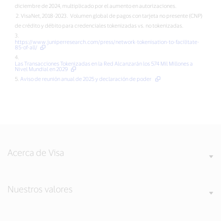
diciembre de 2024, multiplicado por el aumento en autorizaciones.
2. VisaNet, 2018-2023. Volumen global de pagos con tarjeta no presente (CNP)
de crédito y débito para credenciales tokenizadas vs. no tokenizadas.
3.
https://www.juniperresearch.com/press/network-tokenisation-to-facilitate-
85-of-all/
4.
Las Transacciones Tokenizadas en la Red Alcanzarán los 574 Mil Millones a
Nivel Mundial en 2029
5.
Aviso de reunión anual de 2025 y declaración de poder
Acerca de Visa
Nuestros valores