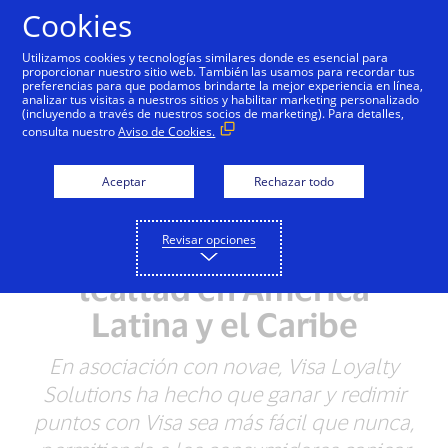
Saltar al contenido
Cookies
Utilizamos cookies y tecnologías similares donde es esencial para
proporcionar nuestro sitio web. También las usamos para recordar tus
preferencias para que podamos brindarte la mejor experiencia en línea,
analizar tus visitas a nuestros sitios y habilitar marketing personalizado
NOTAS DE PRENSA
(incluyendo a través de nuestros socios de marketing). Para detalles,
consulta nuestro
Aviso de Cookies.
Visa lanza Visa Loyalty
Solutions, la primera
Aceptar
Rechazar todo
plataforma 100% digital
Revisar opciones
para programas de
lealtad en América
Latina y el Caribe
En asociación con novae, Visa Loyalty
Solutions ha hecho que ganar y redimir
puntos con Visa sea más fácil que nunca,