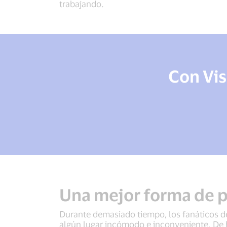
trabajando.
Con Vis
Una mejor forma de 
Durante demasiado tiempo, los fanáticos del 
algún lugar incómodo e inconveniente. De h