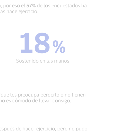
, por eso el
57%
de los encuestados ha
as hace ejercicio.
18
18
%
%
Sostenido
en
las
Sostenido en las manos
manos
rque les preocupa perderlo o no tienen
no es cómodo de llevar consigo.
spués de hacer ejercicio, pero no pudo