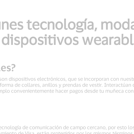
unes tecnología, mod
 dispositivos wearabl
les?
son dispositivos electrónicos, que se incorporan con nuest
orma de collares, anillos y prendas de vestir. Interactúan 
mplo convenientemente hacer pagos desde tu muñeca con so
tecnología de comunicación de campo cercano, por esto lo
miento de Visa, están protegidos por los mismos términos y