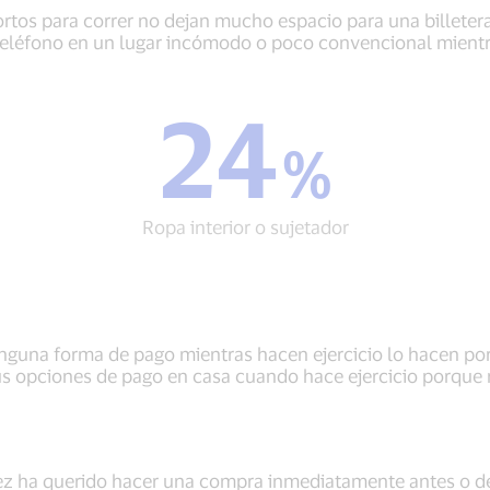
rtos para correr no dejan mucho espacio para una billetera
o teléfono en un lugar incómodo o poco convencional mientr
24
24
%
%
Ropa
interior
o
Ropa interior o sujetador
sujetador
nguna forma de pago mientras hacen ejercicio lo hacen po
us opciones de pago en casa cuando hace ejercicio porque 
z ha querido hacer una compra inmediatamente antes o de