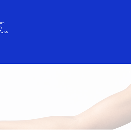
Iniciar sesión / registrarse
Todos
ara
 y
Aviso