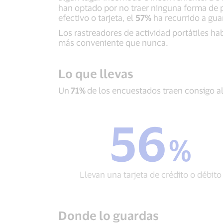
han optado por no traer ninguna forma de p
efectivo o tarjeta, el
57%
ha recurrido a gua
Los rastreadores de actividad portátiles ha
más conveniente que nunca.
Lo que llevas
Un
71%
de los encuestados traen consigo a
56
56
%
%
Llevan
una
tarjeta
Llevan una tarjeta de crédito o débito
de
crédito
o
débito
Donde lo guardas