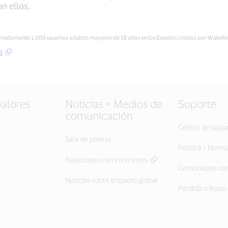
n ellos.
ximadamente 1,000 usuarios adultos mayores de 18 años en los Estados Unidos por Wakefi
a
valores
Noticias + Medios de
Soporte
comunicación
Centro de sopo
Sala de prensa
Política + Norm
Relaciones con inversores
Comunícate con
Noticias sobre impacto global
Pérdida o Robo 