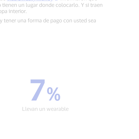
tienen un lugar donde colocarlo. Y si traen
pa interior.
e y tener una forma de pago con usted sea
7
7
%
%
Llevan
un
wearable
Llevan un wearable