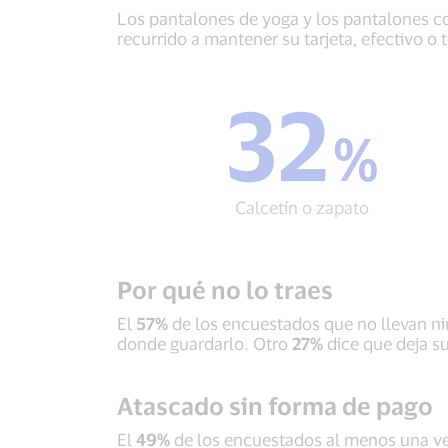
Los pantalones de yoga y los pantalones co
recurrido a mantener su tarjeta, efectivo 
32
32
%
%
Calcetín
o
zapato
Calcetín o zapato
Por qué no lo traes
El
57%
de los encuestados que no llevan ni
donde guardarlo. Otro
27%
dice que deja s
Atascado sin forma de pago
El
49%
de los encuestados al menos una ve