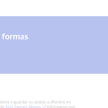
s formas
etera o guardar su tarjeta o efectivo en
 de
Visa Sweaty Money
informaron que