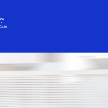
Iniciar sesión / registrarse
Todos
ara
 y
Aviso
Socios