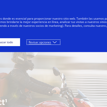
Saltar al contenido
Personas
Negocios
Innovadores
res donde es esencial para proporcionar nuestro sitio web. También las usamos p
s brindarte la mejor experiencia en línea, analizar tus visitas a nuestros sitios
yendo a través de nuestros socios de marketing). Para detalles, consulta nuestro
ón general
Capacidades
Casos de uso
azar todo
Revisar opciones
a
t¹