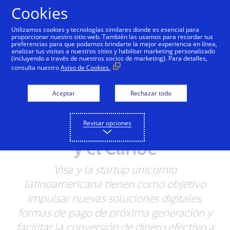
Saltar al contenido
Cookies
Utilizamos cookies y tecnologías similares donde es esencial para
proporcionar nuestro sitio web. También las usamos para recordar tus
preferencias para que podamos brindarte la mejor experiencia en línea,
analizar tus visitas a nuestros sitios y habilitar marketing personalizado
NOTAS DE PRENSA
(incluyendo a través de nuestros socios de marketing). Para detalles,
consulta nuestro
Aviso de Cookies.
Visa y Rappi firman
alianza estratégica para
Aceptar
Rechazar todo
acelerar el comercio
Revisar opciones
digital en América Latina
y el Caribe
Visa y la startup unicornio
latinoamericana tienen como objetivo
impulsar nuevas soluciones digitales,
formas de pago de próxima generación y
facilitar la conversión de dinero efectivo a