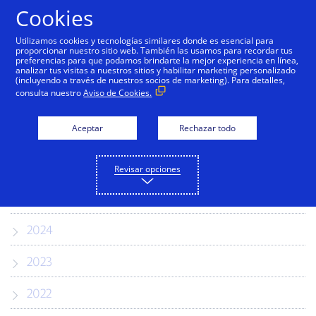
Saltar al contenido
Cookies
Utilizamos cookies y tecnologías similares donde es esencial para
proporcionar nuestro sitio web. También las usamos para recordar tus
preferencias para que podamos brindarte la mejor experiencia en línea,
Notas de prensa
analizar tus visitas a nuestros sitios y habilitar marketing personalizado
(incluyendo a través de nuestros socios de marketing). Para detalles,
consulta nuestro
Aviso de Cookies.
Conoce las últimas novedades acerca de
nuestra compañía.
Aceptar
Rechazar todo
2026
Revisar opciones
2025
2024
2023
2022