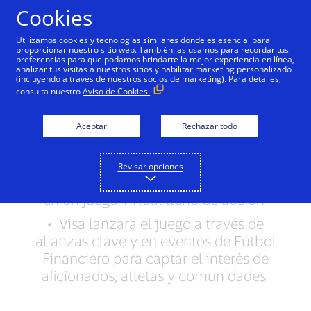
Saltar al contenido
Cookies
Utilizamos cookies y tecnologías similares donde es esencial para
proporcionar nuestro sitio web. También las usamos para recordar tus
preferencias para que podamos brindarte la mejor experiencia en línea,
Visa apunta a las metas
analizar tus visitas a nuestros sitios y habilitar marketing personalizado
(incluyendo a través de nuestros socios de marketing). Para detalles,
financieras con nuevo
consulta nuestro
Aviso de Cookies.
videojuego de fútbol
Aceptar
Rechazar todo
• Visa lanza nueva versión global del
juego Fútbol Financiero, combinando
Revisar opciones
entretenimiento y educación financiera
en un juego virtual lleno de acción
• Visa lanzará el juego a través de
alianzas clave y en eventos de Fútbol
Financiero para captar el interés de
aficionados, atletas y comunidades