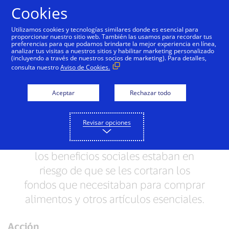
Saltar al contenido
Cookies
Utilizamos cookies y tecnologías similares donde es esencial para
proporcionar nuestro sitio web. También las usamos para recordar tus
preferencias para que podamos brindarte la mejor experiencia en línea,
Ayudamos a aliviar las
analizar tus visitas a nuestros sitios y habilitar marketing personalizado
(incluyendo a través de nuestros socios de marketing). Para detalles,
dificultades económicas en
consulta nuestro
Aviso de Cookies.
España
Aceptar
Rechazar todo
Cuando la COVID-19 azotó y entraron
en vigencia las restricciones
Revisar opciones
relacionadas con la pandemia, las
personas españolas que dependían de
los beneficios sociales estaban en
riesgo de que se les cortaran los
fondos que necesitaban para comprar
alimentos y otros artículos esenciales.
Acción