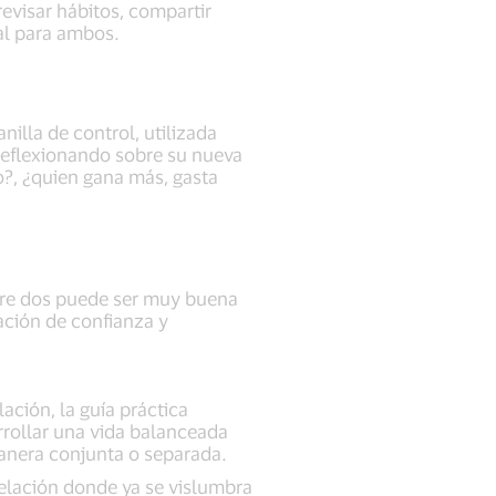
evisar hábitos, compartir
nal para ambos.
illa de control, utilizada
reflexionando sobre su nueva
o?, ¿quien gana más, gasta
entre dos puede ser muy buena
ación de confianza y
ación, la guía práctica
arrollar una vida balanceada
manera conjunta o separada.
 relación donde ya se vislumbra