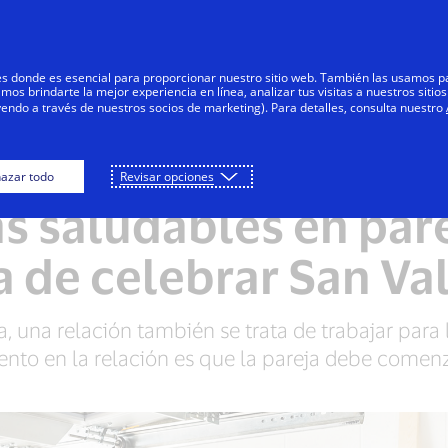
Saltar al contenido
Personas
Negocios
Innovadores
res donde es esencial para proporcionar nuestro sitio web. También las usamos p
s brindarte la mejor experiencia en línea, analizar tus visitas a nuestros sitios
yendo a través de nuestros socios de marketing). Para detalles, consulta nuestro
azar todo
Revisar opciones
IMPACTO GLOBAL
s saludables en pare
 de celebrar San Va
, una relación también se trata de trabajar para 
nto en la relación es que la pareja debe comenz