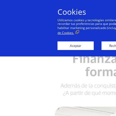
Cookies
Utilizamos cookies y tecnologías simila
recordar tus preferencias para que podamo
habilitar marketing personalizado (inclu
de Cookies.
Aceptar
Rech
Finanza
forma
Además de la conquista
¿A partir de qué mome