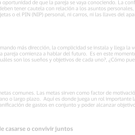
a la oportunidad de que la pareja se vaya conociendo. La co
ben tener cautela con relación a los asuntos personales, 
tas o el PIN (NIP) personal, ni carros, ni las llaves del a
omando más dirección, la complicidad se instala y llega la
a pareja comienza a hablar del futuro. Es en este momento
uáles son los sueños y objetivos de cada uno?, ¿Cómo pu
etas comunes. Las metas sirven como factor de motivació
iano o largo plazo. Aquí es donde juega un rol importante 
planificación de gastos en conjunto y poder alcanzar objeti
de casarse o convivir juntos