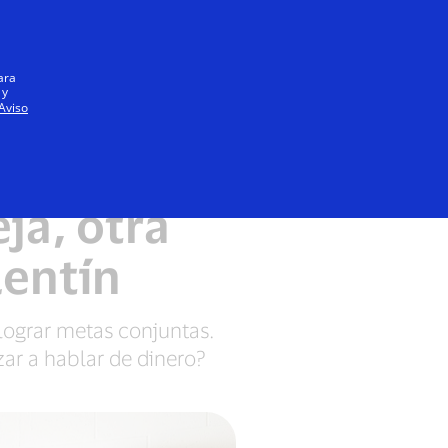
Iniciar sesión / registrarse
Todos
ara
 y
Aviso
ja, otra
lentín
lograr metas conjuntas.
ar a hablar de dinero?