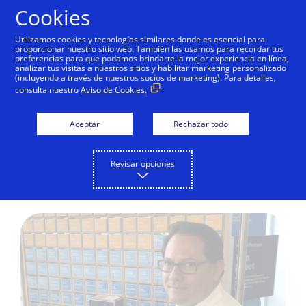
Saltar al contenido
Cookies
Utilizamos cookies y tecnologías similares donde es esencial para
proporcionar nuestro sitio web. También las usamos para recordar tus
preferencias para que podamos brindarte la mejor experiencia en línea,
analizar tus visitas a nuestros sitios y habilitar marketing personalizado
IMPACTO GLOBAL
(incluyendo a través de nuestros socios de marketing). Para detalles,
consulta nuestro
Aviso de Cookies.
¿Por qué la Banca y las
Fintech tienen un futuro
Aceptar
Rechazar todo
en común?
Revisar opciones
Rubén Salazar Genovez