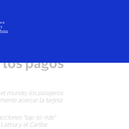
Iniciar sesión / registrarse
Todos
ara
 y
Aviso
pega en
 los pagos
el mundo, los pasajeros
mente acercar la tarjeta
cciones “tap-to-ride”
Latina y el Caribe.