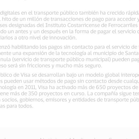
 digitales en el transporte público también ha crecido rápi
el hito de un millón de transacciones de pago para acceder y
ses designadas del Instituto Costarricense de Ferrocarriles 
 un antes y un después en la forma de pagar el servicio de
iarios a otro nivel de innovación.
ó habilitando los pagos sin contacto para el servicio de 
nte una expansión de la tecnología al municipio de Santa 
inula (servicio de transporte público municipal) pueden pag
ceso será sin fricciones y mucho más seguro.
úblico de Visa se desarrollan bajo un modelo global interope
es pueden usar métodos de pago sin contacto desde cualqu
ología en 2011, Visa ha activado más de 650 proyectos de 
iene más de 350 proyectos en curso. La compañía sigue t
 socios, gobiernos, emisores y entidades de transporte pú
das para todos.