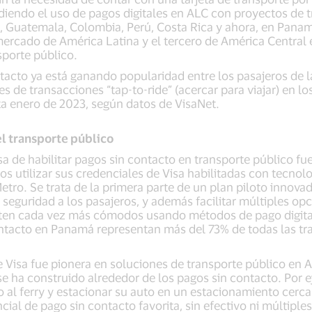
diendo el uso de pagos digitales en ALC con proyectos de t
 Guatemala, Colombia, Perú, Costa Rica y ahora, en Panam
mercado de América Latina y el tercero de América Central e
nsporte público.
tacto ya está ganando popularidad entre los pasajeros de la
 de transacciones “tap-to-ride” (acercar para viajar) en lo
a enero de 2023, según datos de VisaNet.
l transporte público
sa de habilitar pagos sin contacto en transporte público 
s utilizar sus credenciales de Visa habilitadas con tecnolo
 Metro. Se trata de la primera parte de un plan piloto innov
eguridad a los pasajeros, y además facilitar múltiples opc
ten cada vez más cómodos usando métodos de pago digital
ntacto en Panamá representan más del 73% de todas las tra
de Visa fue pionera en soluciones de transporte público en 
e ha construido alrededor de los pagos sin contacto. Por e
o al ferry y estacionar su auto en un estacionamiento cerc
al de pago sin contacto favorita, sin efectivo ni múltiples