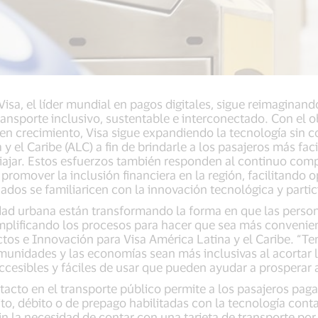
Visa, el líder mundial en pagos digitales, sigue reimaginan
ansporte inclusivo, sustentable e interconectado. Con el o
 crecimiento, Visa sigue expandiendo la tecnología sin co
y el Caribe (ALC) a fin de brindarle a los pasajeros más fac
ajar. Estos esfuerzos también responden al continuo comp
y promover la inclusión financiera en la región, facilitando
ados se familiaricen con la innovación tecnológica y parti
dad urbana están transformando la forma en que las person
plificando los procesos para hacer que sea más convenient
ctos e Innovación para Visa América Latina y el Caribe. 
unidades y las economías sean más inclusivas al acortar la
ccesibles y fáciles de usar que pueden ayudar a prosperar a
tacto en el transporte público permite a los pasajeros paga
to, débito o de prepago habilitadas con la tecnología conta
sin la necesidad de contar con una tarjeta de transporte po