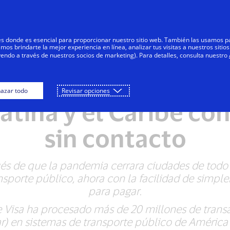
Saltar al contenido
Personas
Negocios
Innovadores
res donde es esencial para proporcionar nuestro sitio web. También las usamos p
s brindarte la mejor experiencia en línea, analizar tus visitas a nuestros sitios
yendo a través de nuestros socios de marketing). Para detalles, consulta nuestro
nsporte público des
azar todo
Revisar opciones
atina y el Caribe con
sin contacto
és de que la pandemia cerrara ciudades de todo 
nsporte público, ahora con la facilidad de simple
para pagar.
e Visa ha procesado más de 20 millones de transa
ar) en sistemas de transporte público de América 