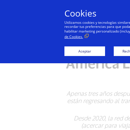
Cookies
Utilizamos cookies y tecnologías simila
recordar tus preferencias para que podamo
habilitar marketing personalizado (inclu
de Cookies.
El tra
Aceptar
Rech
América L
Apenas tres años despu
están regresando al tra
Desde 2020, la red d
(acercar para viaj