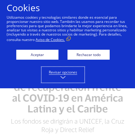
Saltar al contenido
Cookies
Utilizamos cookies y tecnologías similares donde es esencial para
proporcionar nuestro sitio web. También las usamos para recordar tus
preferencias para que podamos brindarte la mejor experiencia en línea,
analizar tus visitas a nuestros sitios y habilitar marketing personalizado
NOTAS DE PRENSA
(incluyendo a través de nuestros socios de marketing). Para detalles,
consulta nuestro
Aviso de Cookies.
La Fundación Visa
anuncia los beneficiarios
Aceptar
Rechazar todo
de los aportes para
Revisar opciones
fomentar los esfuerzos
de recuperación frente
al COVID-19 en América
Latina y el Caribe
Los fondos se dirigirán a UNICEF, la Cruz
Roja y Direct Relief