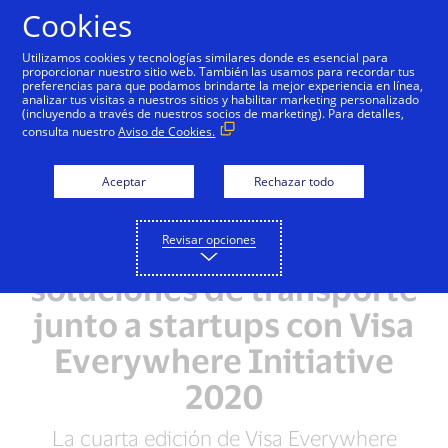
Saltar al contenido
Cookies
Utilizamos cookies y tecnologías similares donde es esencial para
proporcionar nuestro sitio web. También las usamos para recordar tus
preferencias para que podamos brindarte la mejor experiencia en línea,
analizar tus visitas a nuestros sitios y habilitar marketing personalizado
NOTAS DE PRENSA
(incluyendo a través de nuestros socios de marketing). Para detalles,
consulta nuestro
Aviso de Cookies.
Visa promueve
recuperación económica
Aceptar
Rechazar todo
de PYMES de América
Revisar opciones
Latina y el Caribe y
soluciones de transporte
junto a startups con Visa
Everywhere Initiative
2020
La cuarta edición de Visa Everywhere