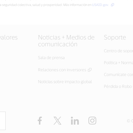
ra seguridad colectiva, salud y prosperidad. Más información en
USAID.gov.
valores
Noticias + Medios de
Soporte
comunicación
Centro de sopo
Sala de prensa
Política + Norm
Relaciones con inversores
Comunícate con
Noticias sobre impacto global
Pérdida o Robo 
Facebook
Twitter
LinkedIn
Instagram
© C