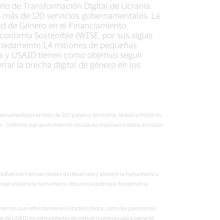
rio de Transformación Digital de Ucrania
n más de 120 servicios gubernamentales. La
ad de Género en el Financiamiento
 Economía Sostenible (WISE, por sus siglas
ximadamente 1,4 millones de pequeñas
sa y USAID tienen como objetivo seguir
rar la brecha digital de género en los
ubernamentales en más de 200 países y territorios. Nuestra misión es
r. Creemos que las economías inclusivas impulsan a todos, en todas
esfuerzos internacionales de desarrollo y asistencia humanitaria a
nan asistencia humanitaria, reducen la pobreza, fortalecen la
problemas que enfrentamos en Estados Unidos, como las pandemias,
ión de USAID en comunidades de todo el mundo ayuda a lograr el