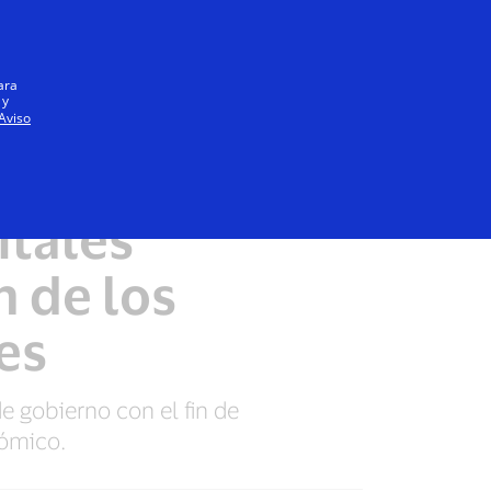
Iniciar sesión / registrarse
Todos
ara
 y
Aviso
as para
itales
n de los
es
e gobierno con el fin de
nómico.