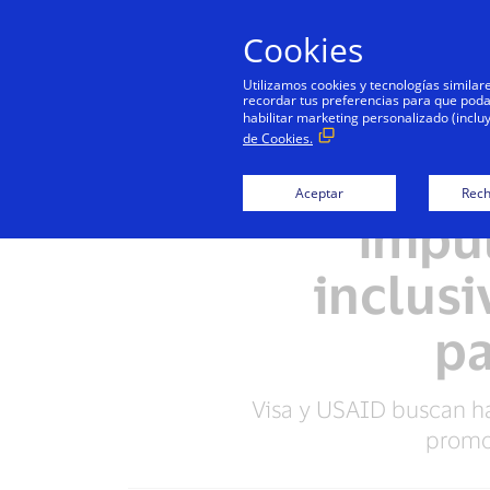
Cookies
Utilizamos cookies y tecnologías simila
recordar tus preferencias para que podamo
habilitar marketing personalizado (inclu
de Cookies.
Visa y
Aceptar
Rech
impul
inclusi
p
Visa y USAID buscan hab
promov