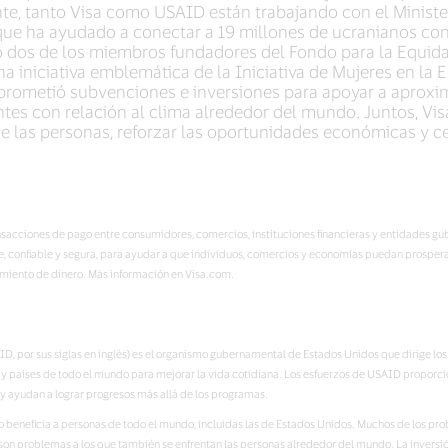
nte, tanto Visa como USAID están trabajando con el Ministe
l que ha ayudado a conectar a 19 millones de ucranianos co
 dos de los miembros fundadores del Fondo para la Equid
una iniciativa emblemática de la Iniciativa de Mujeres en la
omprometió subvenciones e inversiones para apoyar a apro
tes con relación al clima alrededor del mundo. Juntos, Vi
 las personas, reforzar las oportunidades económicas y cer
transacciones de pago entre consumidores, comercios, instituciones financieras y entidades g
, confiable y segura, para ayudar a que individuos, comercios y economías puedan prospera
miento de dinero. Más información en Visa.com.
D, por sus siglas en inglés) es el organismo gubernamental de Estados Unidos que dirige los 
 países de todo el mundo para mejorar la vida cotidiana. Los esfuerzos de USAID proporcio
ayudan a lograr progresos más allá de los programas.
jo beneficia a personas de todo el mundo, incluidas las de Estados Unidos. Muchos de los 
 son problemas a los que también se enfrentan las personas alrededor del mundo. La invers