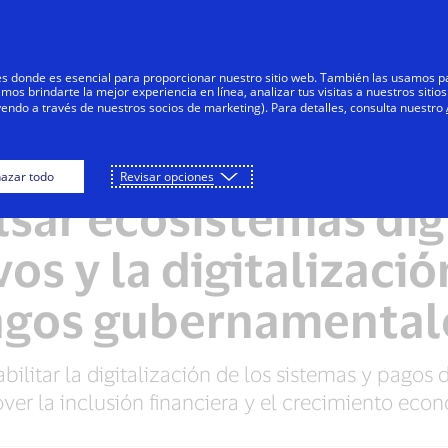
Saltar al contenido
Personas
Negocios
Innovadores
res donde es esencial para proporcionar nuestro sitio web. También las usamos p
s brindarte la mejor experiencia en línea, analizar tus visitas a nuestros sitios
yendo a través de nuestros socios de marketing). Para detalles, consulta nuestro
 USAID trabajan junt
azar todo
Revisar opciones
sar ecosistemas dig
vos y la digitalizació
agos gubernamental
ilitar la digitalización de los sistemas y pagos d
er la inclusión financiera y el crecimiento eco