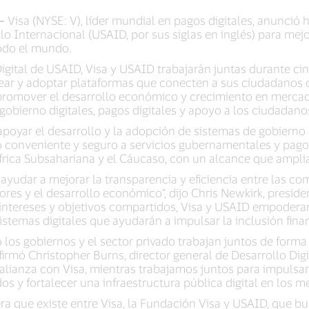
–
Visa (NYSE: V), líder mundial en pagos digitales, anunció
o Internacional (USAID, por sus siglas en inglés) para mej
todo el mundo.
 Digital de USAID, Visa y USAID trabajarán juntas durante ci
ear y adoptar plataformas que conecten a sus ciudadanos 
 promover el desarrollo económico y crecimiento en merca
gobierno digitales, pagos digitales y apoyo a los ciudada
apoyar el desarrollo y la adopción de sistemas de gobierno
conveniente y seguro a servicios gubernamentales y pagos 
frica Subsahariana y el Cáucaso, con un alcance que amplia
 ayudar a mejorar la transparencia y eficiencia entre las 
es y el desarrollo económico”, dijo Chris Newkirk, presid
e intereses y objetivos compartidos, Visa y USAID empoder
 sistemas digitales que ayudarán a impulsar la inclusión fina
 los gobiernos y el sector privado trabajan juntos de forma
afirmó Christopher Burns, director general de Desarrollo Digi
ianza con Visa, mientras trabajamos juntos para impulsar la
 y fortalecer una infraestructura pública digital en los 
a que existe entre Visa, la Fundación Visa y USAID, que bus