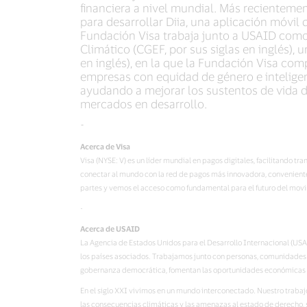
financiera a nivel mundial. Más recienteme
para desarrollar Diia, una aplicación móvi
Fundación Visa trabaja junto a USAID como
Climático (CGEF, por sus siglas en inglés), 
en inglés), en la que la Fundación Visa c
empresas con equidad de género e inteligen
ayudando a mejorar los sustentos de vida de
mercados en desarrollo.
-
Acerca de Visa
Visa (NYSE: V) es un líder mundial en pagos digitales, facilitando 
conectar al mundo con la red de pagos más innovadora, conveniente
partes y vemos el acceso como fundamental para el futuro del movi
-
Acerca de USAID
La Agencia de Estados Unidos para el Desarrollo Internacional (USAI
los países asociados. Trabajamos junto con personas, comunidades y
gobernanza democrática, fomentan las oportunidades económicas y 
En el siglo XXI vivimos en un mundo interconectado. Nuestro traba
las consecuencias climáticas y las amenazas al estado de derecho,