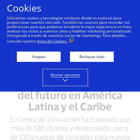
Saltar al contenido
Cookies
Utilizamos cookies y tecnologías similares donde es esencial para
proporcionar nuestro sitio web. También las usamos para recordar tus
preferencias para que podamos brindarte la mejor experiencia en línea,
analizar tus visitas a nuestros sitios y habilitar marketing personalizado
NOTA DE PRENSA
(incluyendo a través de nuestros socios de marketing). Para detalles,
consulta nuestro
Aviso de Cookies.
Centro de Innovación de
Aceptar
Rechazar todo
Visa celebra cinco años
impulsando las
Revisar opciones
innovaciones de pagos
del futuro en América
Latina y el Caribe
El Centro de Innovación ha trabajado con
más de 120 clientes y desarrollado cerca
de 100 pruebas de concepto para nuevos