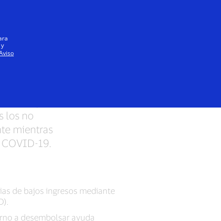
Iniciar sesión / registrarse
Todos
ara
 y
Aviso
atemala
brindar ayuda
s los no
te mientras
a COVID-19.
ias de bajos ingresos mediante
D).
bierno a desembolsar ayuda