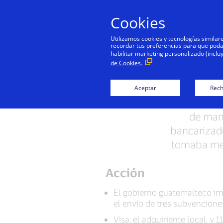
Cookies
Utilizamos cookies y tecnologías simila
recordar tus preferencias para que podamo
habilitar marketing personalizado (inclu
de Cookies.
Llegar
Aceptar
Rech
Cuando el ti
de mane
bancarizad
tomaba med
Acción
El gobierno guatemalteco im
el envío de tres subvencio
Visa, el adquiriente local, y