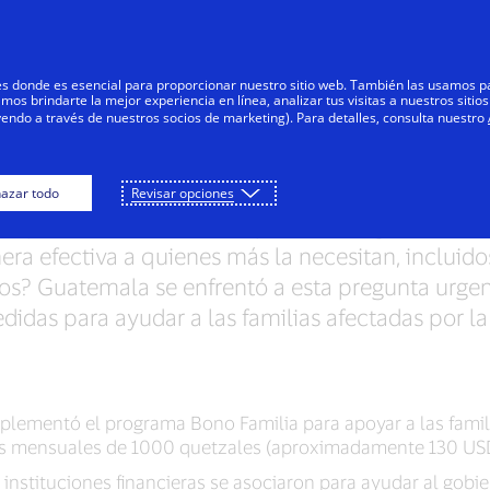
Saltar al contenido
Personas
Negocios
Innovadores
res donde es esencial para proporcionar nuestro sitio web. También las usamos p
s brindarte la mejor experiencia en línea, analizar tus visitas a nuestros sitios
yendo a través de nuestros socios de marketing). Para detalles, consulta nuestro
 a familias vulnerables en Gu
azar todo
Revisar opciones
empo es esencial, ¿cómo pueden los gobiernos 
ra efectiva a quienes más la necesitan, incluido
os? Guatemala se enfrentó a esta pregunta urgen
idas para ayudar a las familias afectadas por l
plementó el programa Bono Familia para apoyar a las famil
nes mensuales de 1000 quetzales (aproximadamente 130 US
 11 instituciones financieras se asociaron para ayudar al go