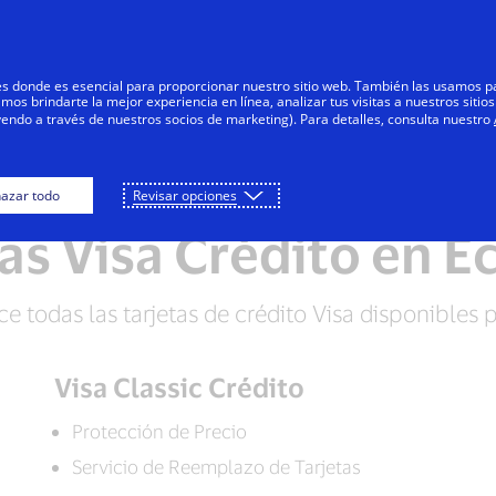
Saltar al contenido
Personas
Negocios
Innovadores
res donde es esencial para proporcionar nuestro sitio web. También las usamos p
s brindarte la mejor experiencia en línea, analizar tus visitas a nuestros sitios
yendo a través de nuestros socios de marketing). Para detalles, consulta nuestro
Visa Débito
Visa Prepaga
Pregunta
azar todo
Revisar opciones
as Visa Crédito en 
e todas las tarjetas de crédito Visa disponibles pa
Visa Classic Crédito
Protección de Precio
Servicio de Reemplazo de Tarjetas