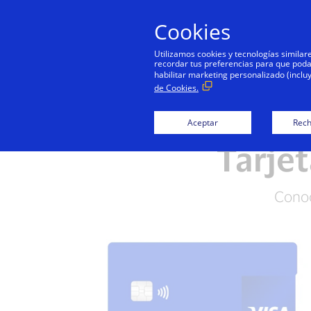
Cookies
Utilizamos cookies y tecnologías simila
recordar tus preferencias para que podamo
habilitar marketing personalizado (inclu
de Cookies.
Visa Crédito
Aceptar
Rech
Tarjet
Conoc