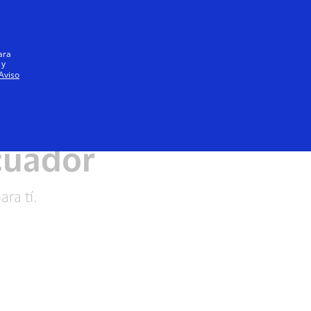
Iniciar sesión / registrarse
Todos
ara
 y
Aviso
s Frecuentes
Ecuador
ra tí.