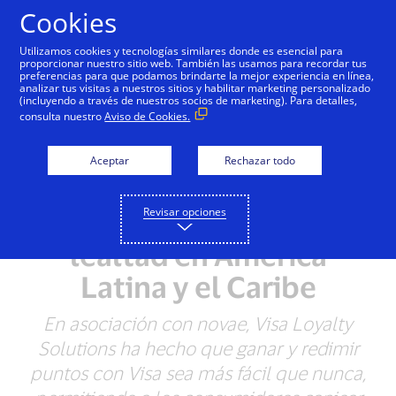
Saltar al contenido
Cookies
Utilizamos cookies y tecnologías similares donde es esencial para
proporcionar nuestro sitio web. También las usamos para recordar tus
preferencias para que podamos brindarte la mejor experiencia en línea,
analizar tus visitas a nuestros sitios y habilitar marketing personalizado
NOTAS DE PRENSA
(incluyendo a través de nuestros socios de marketing). Para detalles,
consulta nuestro
Aviso de Cookies.
Visa lanza Visa Loyalty
Solutions, la primera
Aceptar
Rechazar todo
plataforma 100% digital
Revisar opciones
para programas de
lealtad en América
Latina y el Caribe
En asociación con novae, Visa Loyalty
Solutions ha hecho que ganar y redimir
puntos con Visa sea más fácil que nunca,