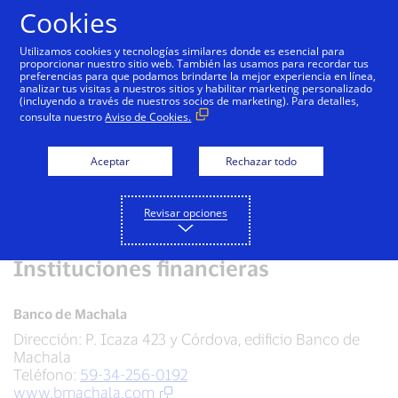
Saltar al contenido
Cookies
Utilizamos cookies y tecnologías similares donde es esencial para
proporcionar nuestro sitio web. También las usamos para recordar tus
preferencias para que podamos brindarte la mejor experiencia en línea,
Visa Infinite Débito
analizar tus visitas a nuestros sitios y habilitar marketing personalizado
(incluyendo a través de nuestros socios de marketing). Para detalles,
consulta nuestro
Aviso de Cookies.
Solicita tu tarjeta Visa en las siguientes
instituciones financieras.
Aceptar
Rechazar todo
Detalle de tarjeta
Revisar opciones
Instituciones financieras
Banco de Machala
Dirección: P. Icaza 423 y Córdova, edificio Banco de
Machala
Teléfono:
59-34-256-0192
www.bmachala.com