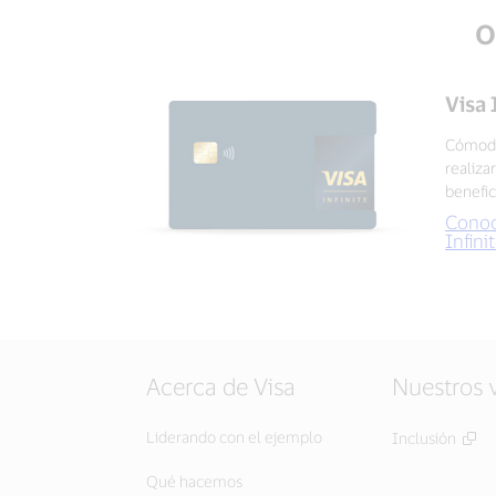
O
Visa 
Cómoda
realiza
benefic
Conoc
Infini
Acerca de Visa
Nuestros 
Liderando con el ejemplo
Inclusión
Qué hacemos