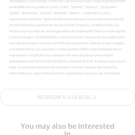
estrategias y crecimiento comercial. Las declaraciones a futuro generalmente
se identifican con palabras como "creer", "estimar", "esperar", "pretender",
"poder", "proyectar", "podría", "debería", "habría", "continuará" y otras
expresiones similares. Todas las declaraciones que no sean declaraciones de
hechos históricos podrían ser declaraciones a futuro y se refieren solo a la
fecha en que se realizan, no son garantías de desempeño futuro y están sujetas
a ciertos riesgos, incertidumbres y otros factores, muchos de los cuales están
más allá de nuestro control y son difíciles de predecir. Debido a estos riesgos
e incertidumbres, los resultados reales podrían diferir materialmente de los
expresados o implícitos en cualquiera de estas declaraciones a futuro
presentadas ante la Comisión de Bolsa y Valores de EUA. A menos que la ley lo
exija, no tenemos intención de actualizar o revisar ninguna declaración a
futuro debido a nueva información o a desarrollos futuros o de otra índole.
REGRESAR A VISA BLOG
You may also be interested
in